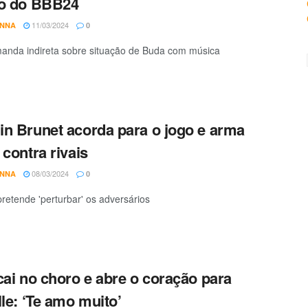
ro do BBB24
11/03/2024
ANNA
0
manda indireta sobre situação de Buda com música
n Brunet acorda para o jogo e arma
 contra rivais
08/03/2024
ANNA
0
retende 'perturbar' os adversários
cai no choro e abre o coração para
lle: ‘Te amo muito’