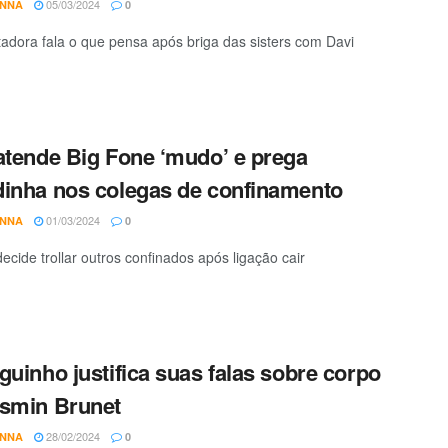
05/03/2024
ANNA
0
adora fala o que pensa após briga das sisters com Davi
atende Big Fone ‘mudo’ e prega
inha nos colegas de confinamento
01/03/2024
ANNA
0
decide trollar outros confinados após ligação cair
guinho justifica suas falas sobre corpo
smin Brunet
28/02/2024
ANNA
0