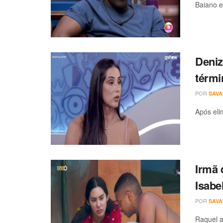
Baiano e
Deniz
térmi
POR
SAV
Após eli
Irmã 
Isabe
POR
SAV
Raquel a