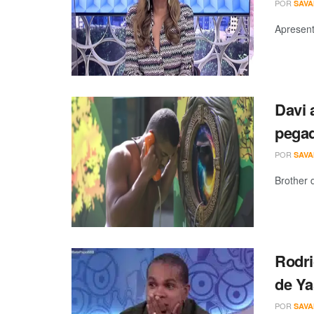
POR
SAV
Apresent
Davi 
pegad
POR
SAV
Brother 
Rodri
de Ya
POR
SAV