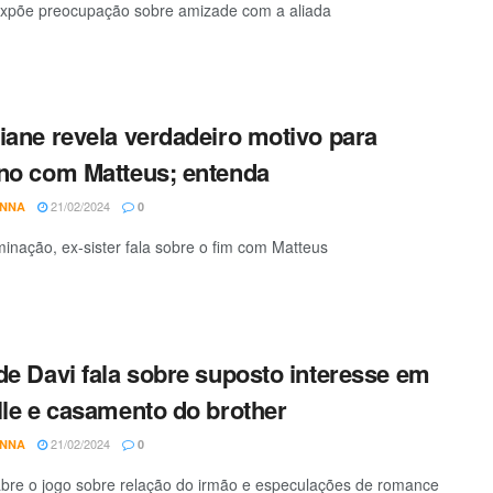
xpõe preocupação sobre amizade com a aliada
iane revela verdadeiro motivo para
no com Matteus; entenda
21/02/2024
ANNA
0
minação, ex-sister fala sobre o fim com Matteus
de Davi fala sobre suposto interesse em
lle e casamento do brother
21/02/2024
ANNA
0
bre o jogo sobre relação do irmão e especulações de romance