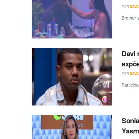
POR
SAV
Brother 
Davi 
expõe
POR
SAV
Particip
Sonia
Yasmi