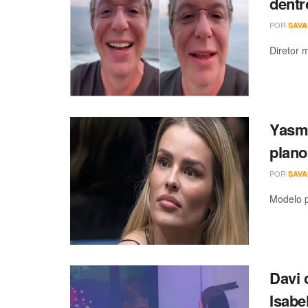
dent
POR
SAV
Diretor 
Yasmi
plano
POR
SAV
Modelo p
Davi 
Isabe