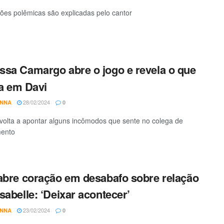
ões polêmicas são explicadas pelo cantor
sa Camargo abre o jogo e revela o que
ita em Davi
28/02/2024
ANNA
0
volta a apontar alguns incômodos que sente no colega de
mento
abre coração em desabafo sobre relação
sabelle: ‘Deixar acontecer’
23/02/2024
ANNA
0