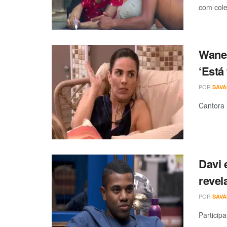
com col
Wane
‘Está
POR
SAV
Cantora 
Davi 
revel
POR
SAV
Particip