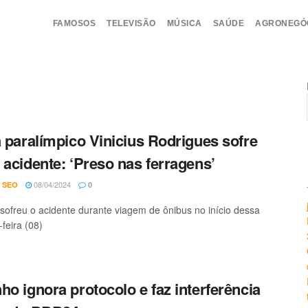
FAMOSOS
TELEVISÃO
MÚSICA
SAÚDE
AGRONEGÓ
a paralímpico Vinicius Rodrigues sofre
 acidente: ‘Preso nas ferragens’
08/04/2024
 SEO
0
ofreu o acidente durante viagem de ônibus no início dessa
feira (08)
ho ignora protocolo e faz interferência