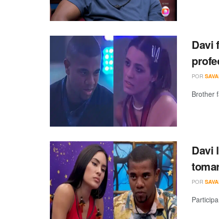
Davi 
profe
POR
SAV
Brother 
Davi 
tomar
POR
SAV
Particip