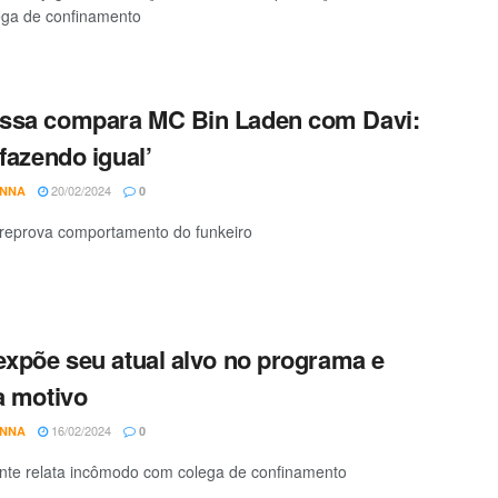
ega de confinamento
ssa compara MC Bin Laden com Davi:
 fazendo igual’
20/02/2024
ANNA
0
reprova comportamento do funkeiro
expõe seu atual alvo no programa e
a motivo
16/02/2024
ANNA
0
ante relata incômodo com colega de confinamento