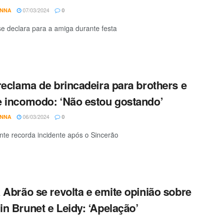
07/03/2024
ANNA
0
se declara para a amiga durante festa
reclama de brincadeira para brothers e
 incomodo: ‘Não estou gostando’
06/03/2024
ANNA
0
ante recorda incidente após o Sincerão
 Abrão se revolta e emite opinião sobre
n Brunet e Leidy: ‘Apelação’