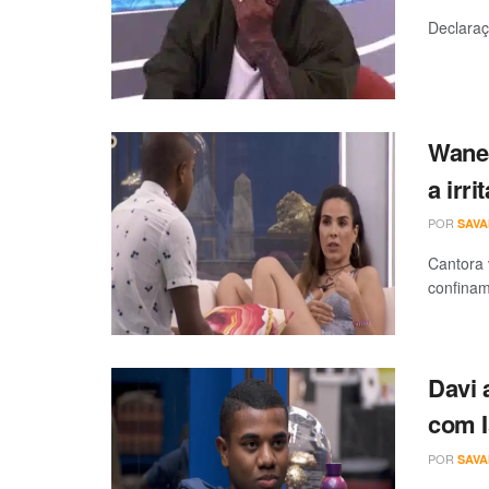
Declaraç
Wanes
a irr
POR
SAV
Cantora 
confina
Davi 
com I
POR
SAV