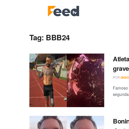
Tag:
BBB24
Atlet
grave
POR
IAGO
Famoso s
segunda-
Bonin