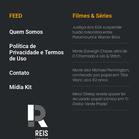
FEED
Filmes & Séries
Justiça dos EUA suspende
Quem Somos
fusão bilionária entre
Paramount e Warner Bros.
Política de
Morre Daveigh Chase, atriz de
Privacidade e Termos
O Chamado e Lilo & Stitch
de Uso
Morre ator Michael Pennington,
Contato
conhecido por papel em ‘Star
Wars’, aos 82 anos
Mídia Kit
Meryl Streep revela quase ter
recusado papel icônico em ‘O
Diabo Veste Prada’