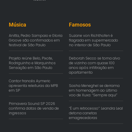
Música
Famosos
Anitta, Pedro Sampaio e Gloria
Suzane von Richthofen é
Groove são confirmados em
flagrada em supermercado
festival de São Paulo
no interior de São Paulo
Projeto reúne Belo, Pixote,
Deborah Secco se torna alvo
Rodriguinho e Marquinhos
de vizinho com quase 100
Sensação em São Paulo
anos após infiltração em
apartamento
Cantor francês Aymeric
apresenta releituras da MPB
Sasha Meneghel se derrama
em SP
em homenagem ao último
voo de Xuxa: “Sempre aqui”
Primavera Sound SP 2026
confirma datas de venda de
“É um retrocesso”: Leandra Leal
ingressos
detona canetas
emagrecedoras