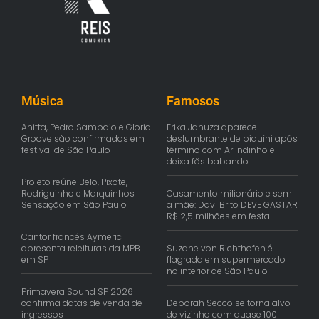
Música
Famosos
Anitta, Pedro Sampaio e Gloria
Erika Januza aparece
Groove são confirmados em
deslumbrante de biquíni após
festival de São Paulo
término com Arlindinho e
deixa fãs babando
Projeto reúne Belo, Pixote,
Rodriguinho e Marquinhos
Casamento milionário e sem
Sensação em São Paulo
a mãe: Davi Brito DEVE GASTAR
R$ 2,5 milhões em festa
Cantor francês Aymeric
apresenta releituras da MPB
Suzane von Richthofen é
em SP
flagrada em supermercado
no interior de São Paulo
Primavera Sound SP 2026
confirma datas de venda de
Deborah Secco se torna alvo
ingressos
de vizinho com quase 100