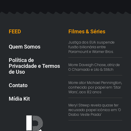
FEED
Filmes & Séries
Justiça dos EUA suspende
Quem Somos
fusão bilionária entre
Paramount e Warner Bros.
Política de
Morre Daveigh Chase, atriz de
Privacidade e Termos
O Chamado e Lilo & Stitch
de Uso
Morre ator Michael Pennington,
Contato
conhecido por papel em ‘Star
Wars’, aos 82 anos
Mídia Kit
Meryl Streep revela quase ter
recusado papel icônico em ‘O
Diabo Veste Prada’