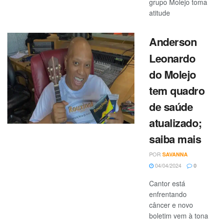
grupo Molejo toma
atitude
Anderson
Leonardo
do Molejo
tem quadro
de saúde
atualizado;
saiba mais
POR
SAVANNA
04/04/2024
0
Cantor está
enfrentando
câncer e novo
boletim vem à tona