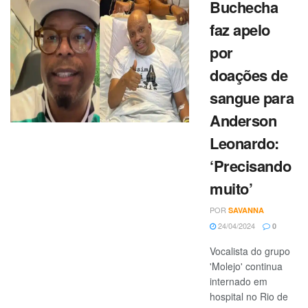
Buchecha
faz apelo
por
doações de
sangue para
Anderson
Leonardo:
‘Precisando
muito’
POR
SAVANNA
24/04/2024
0
Vocalista do grupo
'Molejo' continua
internado em
hospital no Rio de