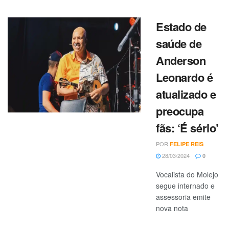
Estado de
saúde de
Anderson
Leonardo é
atualizado e
preocupa
fãs: ‘É sério’
POR
FELIPE REIS
28/03/2024
0
Vocalista do Molejo
segue internado e
assessoria emite
nova nota