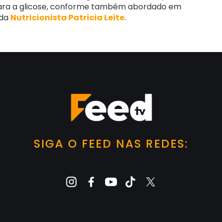
para a glicose, conforme também abordado em
 da
Nutricionista Patricia Leite
.
SIGA O FEED NAS REDES: