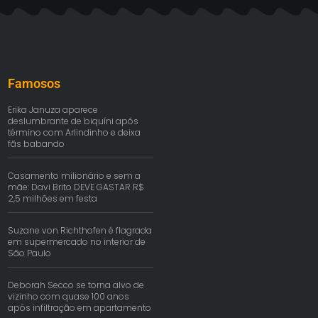
Famosos
Erika Januza aparece
deslumbrante de biquíni após
término com Arlindinho e deixa
fãs babando
Casamento milionário e sem a
mãe: Davi Brito DEVE GASTAR R$
2,5 milhões em festa
Suzane von Richthofen é flagrada
em supermercado no interior de
São Paulo
Deborah Secco se torna alvo de
vizinho com quase 100 anos
após infiltração em apartamento