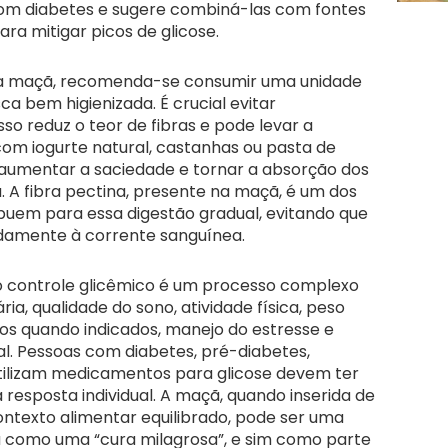
com diabetes e sugere combiná-las com fontes
ra mitigar picos de glicose.
 da maçã, recomenda-se consumir uma unidade
a bem higienizada. É crucial evitar
sso reduz o teor de fibras e pode levar a
om iogurte natural, castanhas ou pasta de
umentar a saciedade e tornar a absorção dos
. A fibra pectina, presente na maçã, é um dos
ibuem para essa digestão gradual, evitando que
idamente à corrente sanguínea.
o controle glicêmico é um processo complexo
ia, qualidade do sono, atividade física, peso
s quando indicados, manejo do estresse e
. Pessoas com diabetes, pré-diabetes,
 utilizam medicamentos para glicose devem ter
 resposta individual. A maçã, quando inserida de
ntexto alimentar equilibrado, pode ser uma
ta como uma “cura milagrosa”, e sim como parte