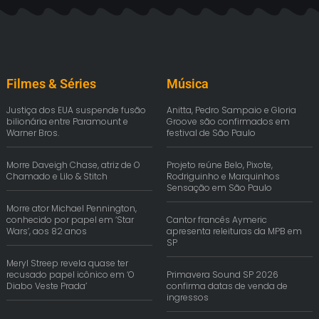
Filmes & Séries
Música
Justiça dos EUA suspende fusão
Anitta, Pedro Sampaio e Gloria
bilionária entre Paramount e
Groove são confirmados em
Warner Bros.
festival de São Paulo
Morre Daveigh Chase, atriz de O
Projeto reúne Belo, Pixote,
Chamado e Lilo & Stitch
Rodriguinho e Marquinhos
Sensação em São Paulo
Morre ator Michael Pennington,
conhecido por papel em ‘Star
Cantor francês Aymeric
Wars’, aos 82 anos
apresenta releituras da MPB em
SP
Meryl Streep revela quase ter
recusado papel icônico em ‘O
Primavera Sound SP 2026
Diabo Veste Prada’
confirma datas de venda de
ingressos