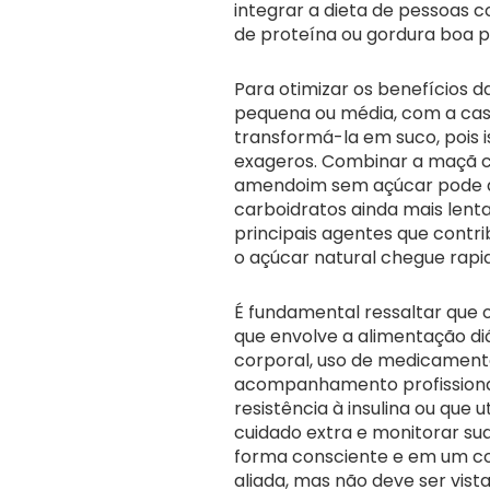
integrar a dieta de pessoas 
de proteína ou gordura boa pa
Para otimizar os benefícios
pequena ou média, com a casc
transformá-la em suco, pois i
exageros. Combinar a maçã c
amendoim sem açúcar pode a
carboidratos ainda mais lenta
principais agentes que contr
o açúcar natural chegue rap
É fundamental ressaltar que 
que envolve a alimentação diár
corporal, uso de medicamento
acompanhamento profissional
resistência à insulina ou que
cuidado extra e monitorar sua
forma consciente e em um co
aliada, mas não deve ser vis