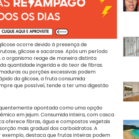
 glicose ocorre devido à presença de
frutose, glicose e sacarose. Após um período
 o organismo reage de maneira distinta
da quantidade ingerida e do teor de fibras.
o maduras ou porções excessivas podem
ido da glicose, a fruta consumida
pre que possível, tende a ter uma digestão
requentemente apontada como uma opção
icêmico em jejum. Consumida inteira, com casca
a oferece fibras, água e compostos vegetais
orção mais gradual dos carboidratos. A
r exemplo, destaca que frutas inteiras podem