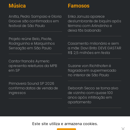
Música
Famosos
Anitta, Pedro Sampaio e Gloria
Erika Januza aparece
Groove são confirmados em
deslumbrante de biquíni após
festival de São Paulo
término com Arlindinho e
deixa fãs babando
Projeto reúne Belo, Pixote,
Rodriguinho e Marquinhos
Casamento milionário e sem
Sensação em São Paulo
a mãe: Davi Brito DEVE GASTAR
R$ 2,5 milhões em festa
Cantor francês Aymeric
apresenta releituras da MPB
Suzane von Richthofen é
em SP
flagrada em supermercado
no interior de São Paulo
Primavera Sound SP 2026
confirma datas de venda de
Deborah Secco se torna alvo
ingressos
de vizinho com quase 100
anos após infiltração em
apartamento
Este site utiliza e armazena cookies.