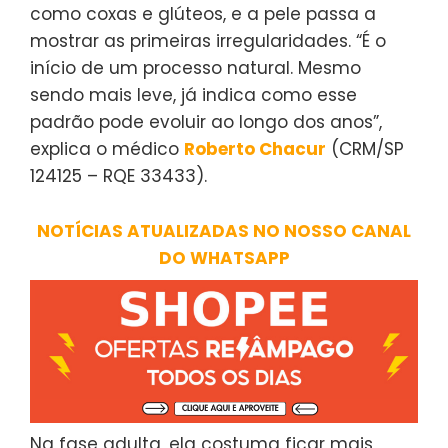
como coxas e glúteos, e a pele passa a
mostrar as primeiras irregularidades. “É o
início de um processo natural. Mesmo
sendo mais leve, já indica como esse
padrão pode evoluir ao longo dos anos”,
explica o médico
Roberto Chacur
(CRM/SP
124125 – RQE 33433).
NOTÍCIAS ATUALIZADAS NO NOSSO CANAL
DO WHATSAPP
Na fase adulta, ela costuma ficar mais