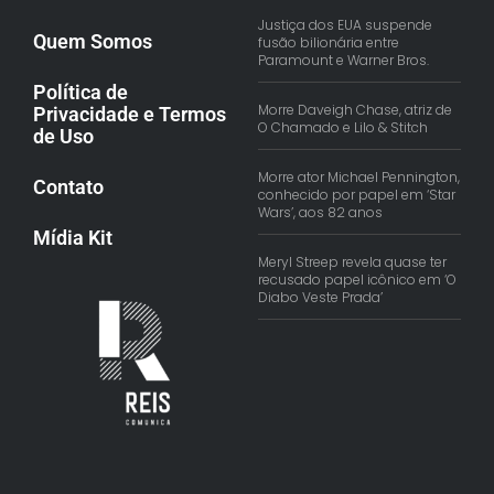
Justiça dos EUA suspende
Quem Somos
fusão bilionária entre
Paramount e Warner Bros.
Política de
Morre Daveigh Chase, atriz de
Privacidade e Termos
O Chamado e Lilo & Stitch
de Uso
Morre ator Michael Pennington,
Contato
conhecido por papel em ‘Star
Wars’, aos 82 anos
Mídia Kit
Meryl Streep revela quase ter
recusado papel icônico em ‘O
Diabo Veste Prada’