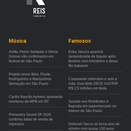
Música
Famosos
Anitta, Pedro Sampaio e Gloria
Erika Januza aparece
Groove são confirmados em
deslumbrante de biquíni após
festival de São Paulo
término com Arlindinho e deixa
fãs babando
Projeto reúne Belo, Pixote,
Rodriguinho e Marquinhos
Casamento milionário e sem a
Sensação em São Paulo
mãe: Davi Brito DEVE GASTAR
R$ 2,5 milhões em festa
Cantor francês Aymeric apresenta
releituras da MPB em SP
Suzane von Richthofen é
flagrada em supermercado no
interior de São Paulo
Primavera Sound SP 2026
confirma datas de venda de
ingressos
Deborah Secco se torna alvo de
vizinho com quase 100 anos