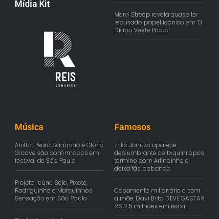
Mídia Kit
Meryl Streep revela quase ter
recusado papel icônico em ‘O
Diabo Veste Prada’
Música
Famosos
Anitta, Pedro Sampaio e Gloria
Erika Januza aparece
Groove são confirmados em
deslumbrante de biquíni após
festival de São Paulo
término com Arlindinho e
deixa fãs babando
Projeto reúne Belo, Pixote,
Rodriguinho e Marquinhos
Casamento milionário e sem
Sensação em São Paulo
a mãe: Davi Brito DEVE GASTAR
R$ 2,5 milhões em festa