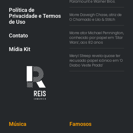
Paramount e Warner Bros.
Política de
Morre Daveigh Chase, atriz de
Privacidade e Termos
O Chamado e Lilo & Stitch
de Uso
Morre ator Michael Pennington,
Contato
conhecido por papel em ‘Star
Wars’, aos 82 anos
Mídia Kit
Meryl Streep revela quase ter
recusado papel icônico em ‘O
Diabo Veste Prada’
Música
Famosos