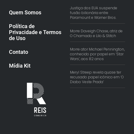
Justiça dos EUA suspende
Quem Somos
fusão bilionária entre
Paramount e Warner Bros.
Política de
Morre Daveigh Chase, atriz de
Privacidade e Termos
O Chamado e Lilo & Stitch
de Uso
Morre ator Michael Pennington,
Contato
conhecido por papel em ‘Star
Wars’, aos 82 anos
Mídia Kit
Meryl Streep revela quase ter
recusado papel icônico em ‘O
Diabo Veste Prada’