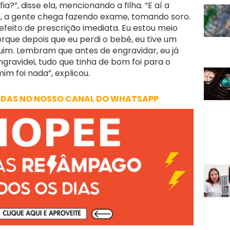
a?”, disse ela, mencionando a filha. “E aí a
º, a gente chega fazendo exame, tomando soro.
b efeito de prescrição imediata. Eu estou meio
que depois que eu perdi o bebê, eu tive um
uim. Lembram que antes de engravidar, eu já
ngravidei, tudo que tinha de bom foi para o
im foi nada”, explicou.
ADAS NO NOSSO CANAL DO WHATSAPP