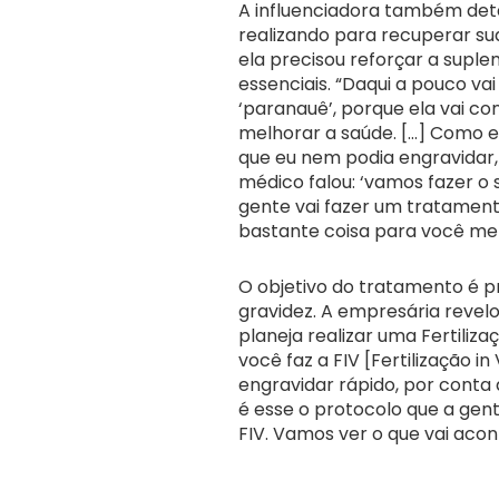
A influenciadora também det
realizando para recuperar sua
ela precisou reforçar a supl
essenciais. “Daqui a pouco va
‘paranauê’, porque ela vai c
melhorar a saúde. […] Como e
que eu nem podia engravidar, 
médico falou: ‘vamos fazer o 
gente vai fazer um tratament
bastante coisa para você melh
O objetivo do tratamento é p
gravidez. A empresária revelo
planeja realizar uma Fertilizaç
você faz a FIV [Fertilização i
engravidar rápido, por conta 
é esse o protocolo que a gent
FIV. Vamos ver o que vai acont