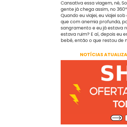
Cansativa essa viagem, né, Sofi
gente já chega assim, no 360
Quando eu viajei, eu viajei so
que com anemia profunda, por
sangramento e eu já estava r
estava ruim? E aí, depois eu e
bebê, então o que restou de m
NOTÍCIAS ATUALIZ