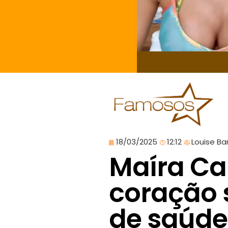
18/03/2025
12:12
Louise Ba
Maíra Ca
coração 
de saúde