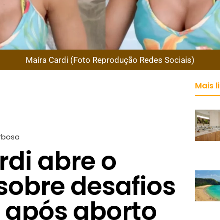
Maíra Cardi (Foto Reprodução Redes Sociais)
Mais l
rbosa
rdi abre o
sobre desafios
 após aborto