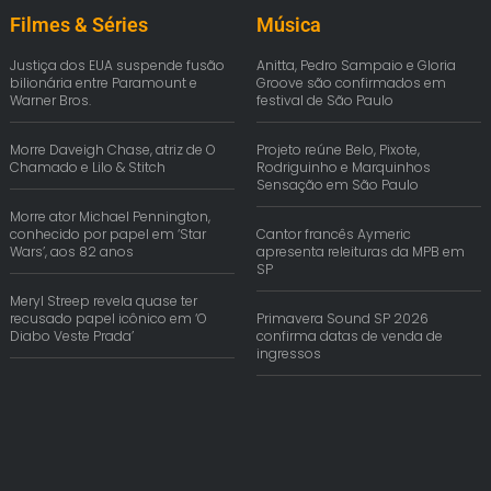
Filmes & Séries
Música
Justiça dos EUA suspende fusão
Anitta, Pedro Sampaio e Gloria
bilionária entre Paramount e
Groove são confirmados em
Warner Bros.
festival de São Paulo
Morre Daveigh Chase, atriz de O
Projeto reúne Belo, Pixote,
Chamado e Lilo & Stitch
Rodriguinho e Marquinhos
Sensação em São Paulo
Morre ator Michael Pennington,
conhecido por papel em ‘Star
Cantor francês Aymeric
Wars’, aos 82 anos
apresenta releituras da MPB em
SP
Meryl Streep revela quase ter
recusado papel icônico em ‘O
Primavera Sound SP 2026
Diabo Veste Prada’
confirma datas de venda de
ingressos