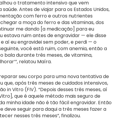
alhou o tratamento intensivo que vem
 saúde. Antes de viajar para os Estados Unidos,
ementação com ferro e outros nutrientes
i chegar a moça do ferro e das vitaminas, dos
ontinuar me dando [a medicação] para eu
u estava ruim antes de engravidar — ele disse
e aí eu engravidei sem poder, e perdi — o
seguinte, você está ruim, com anemia, então a
o bala durante três meses, de vitamina,
orar’”, relatou Maíra.
reparar seu corpo para uma nova tentativa de
u que, após três meses de cuidados intensivos,
ão in Vitro (FIV). “Depois desses três meses, aí
n Vitro], que é aquele método mais seguro de
da minha idade não é tão fácil engravidar. Então
e deve seguir para daqui a três meses fazer a
ecer nesses três meses”, finalizou.