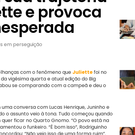
ette e provoca
nesperada
s em perseguição
elhanças com o fenômeno que
Juliette
foi no
da vigésima quarta e atual edição do Big
 acabou se comparando com a campeã e deu o
 uma conversa com Lucas Henrique, Juninho e
ndo o assunto veio à tona. Tudo começou quando
 quer ficar no Quarto Gnomo. “O povo está na
lamentou o funkeiro. “É bom isso”, Rodriguinho
oncordou: “Não vejo isso de uma forma ruim”.