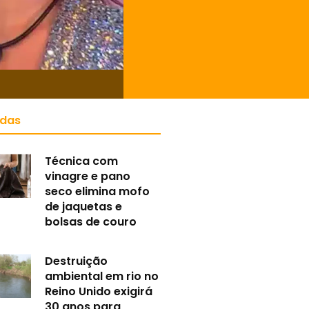
idas
Técnica com
vinagre e pano
seco elimina mofo
de jaquetas e
bolsas de couro
Destruição
ambiental em rio no
Reino Unido exigirá
30 anos para