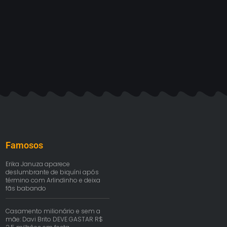
Famosos
Erika Januza aparece
deslumbrante de biquíni após
término com Arlindinho e deixa
fãs babando
Casamento milionário e sem a
mãe: Davi Brito DEVE GASTAR R$