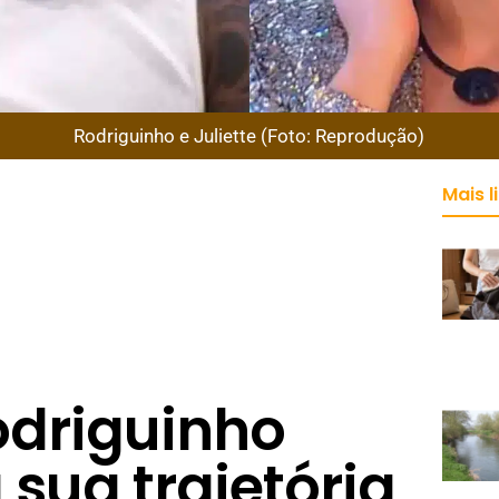
Rodriguinho e Juliette (Foto: Reprodução)
Mais l
odriguinho
sua trajetória