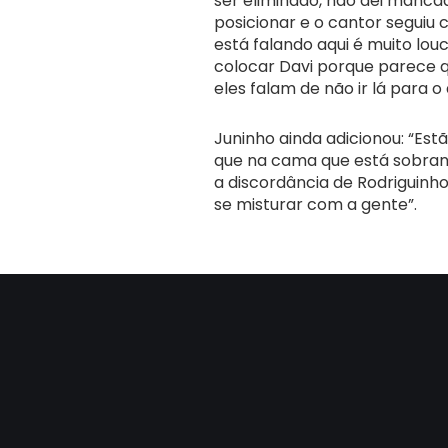
ser eliminado, não dei manca
posicionar e o cantor seguiu 
está falando aqui é muito lou
colocar Davi porque parece q
eles falam de não ir lá para 
Juninho ainda adicionou: “Est
que na cama que está sobran
a discordância de Rodriguinho
se misturar com a gente”.