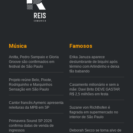
Música
Famosos
Anitta, Pedro Sampaio e Gloria
Erika Januza aparece
Groove são confirmados em
deslumbrante de biquíni após
festival de São Paulo
término com Arlindinho e deixa
fãs babando
Projeto reúne Belo, Pixote,
Rodriguinho e Marquinhos
Casamento milionário e sem a
Sensação em São Paulo
mãe: Davi Brito DEVE GASTAR
R$ 2,5 milhões em festa
Cantor francês Aymeric apresenta
releituras da MPB em SP
Suzane von Richthofen é
flagrada em supermercado no
interior de São Paulo
Primavera Sound SP 2026
confirma datas de venda de
ingressos
Deborah Secco se torna alvo de