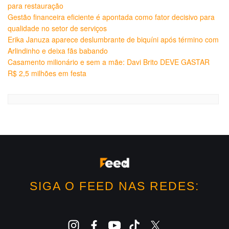
para restauração
Gestão financeira eficiente é apontada como fator decisivo para
qualidade no setor de serviços
Erika Januza aparece deslumbrante de biquíni após término com
Arlindinho e deixa fãs babando
Casamento milionário e sem a mãe: Davi Brito DEVE GASTAR
R$ 2,5 milhões em festa
SIGA O FEED NAS REDES: