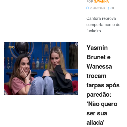
POR
SAVANNA
20/02/2024
0
Cantora reprova
comportamento do
funkeiro
Yasmin
Brunet e
Wanessa
trocam
farpas após
paredão:
‘Não quero
ser sua
aliada’