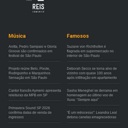
Música
Famosos
Anitta, Pedro Sampaio e Gloria
Suzane von Richthofen é
Groove são confirmados em
flagrada em supermercado no
festival de São Paulo
interior de São Paulo
Projeto reúne Belo, Pixote,
Deborah Secco se torna alvo de
Rodriguinho e Marquinhos
vizinho com quase 100 anos
Sensação em São Paulo
após infiltração em apartamento
Cantor francês Aymeric apresenta
Sasha Meneghel se derrama em
releituras da MPB em SP
homenagem ao último voo de
Xuxa: “Sempre aqui”
Primavera Sound SP 2026
confirma datas de venda de
“É um retrocesso”: Leandra Leal
ingressos
detona canetas emagrecedoras