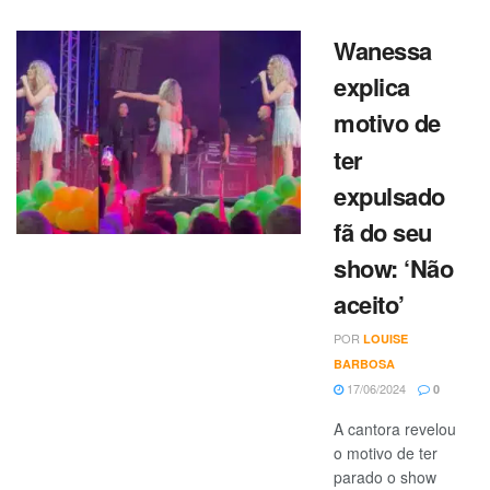
Wanessa
explica
motivo de
ter
expulsado
fã do seu
show: ‘Não
aceito’
POR
LOUISE
BARBOSA
17/06/2024
0
A cantora revelou
o motivo de ter
parado o show