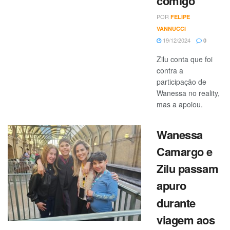
comigo’
POR
FELIPE
VANNUCCI
19/12/2024
0
Zilu conta que foi
contra a
participação de
Wanessa no reality,
mas a apoiou.
Wanessa
Camargo e
Zilu passam
apuro
durante
viagem aos