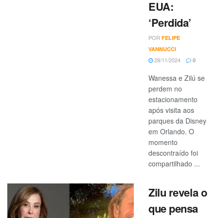
EUA:
‘Perdida’
POR
FELIPE
VANNUCCI
28/11/2024
0
Wanessa e Zilú se
perdem no
estacionamento
após visita aos
parques da Disney
em Orlando. O
momento
descontraído foi
compartilhado ...
Zilu revela o
que pensa