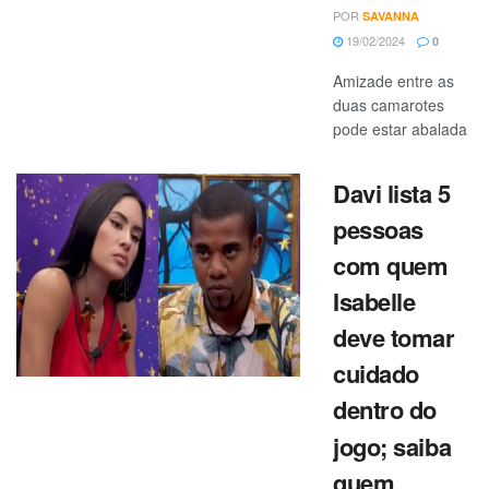
POR
SAVANNA
19/02/2024
0
Amizade entre as
duas camarotes
pode estar abalada
Davi lista 5
pessoas
com quem
Isabelle
deve tomar
cuidado
dentro do
jogo; saiba
quem