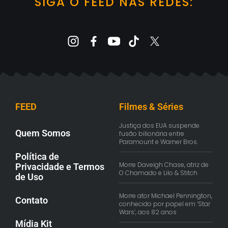
SIGA O FEED NAS REDES:
FEED
Filmes & Séries
Justiça dos EUA suspende
Quem Somos
fusão bilionária entre
Paramount e Warner Bros.
Política de
Morre Daveigh Chase, atriz de
Privacidade e Termos
O Chamado e Lilo & Stitch
de Uso
Morre ator Michael Pennington,
Contato
conhecido por papel em ‘Star
Wars’, aos 82 anos
Mídia Kit