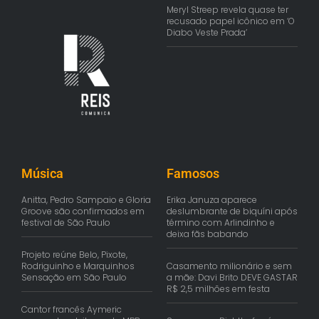
Meryl Streep revela quase ter
recusado papel icônico em ‘O
Diabo Veste Prada’
Música
Famosos
Anitta, Pedro Sampaio e Gloria
Erika Januza aparece
Groove são confirmados em
deslumbrante de biquíni após
festival de São Paulo
término com Arlindinho e
deixa fãs babando
Projeto reúne Belo, Pixote,
Rodriguinho e Marquinhos
Casamento milionário e sem
Sensação em São Paulo
a mãe: Davi Brito DEVE GASTAR
R$ 2,5 milhões em festa
Cantor francês Aymeric