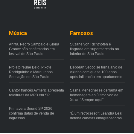
Música
Famosos
Anitta, Pedro Sampaio e Gloria
Suzane von Richthofen é
Groove são confirmados em
flagrada em supermercado no
festival de São Paulo
interior de São Paulo
Projeto reúne Belo, Pixote,
Deborah Secco se torna alvo de
Rodriguinho e Marquinhos
vizinho com quase 100 anos
Sensação em São Paulo
após infiltração em apartamento
Cantor francês Aymeric apresenta
Sasha Meneghel se derrama em
releituras da MPB em SP
homenagem ao último voo de
Xuxa: “Sempre aqui”
Primavera Sound SP 2026
confirma datas de venda de
“É um retrocesso”: Leandra Leal
ingressos
detona canetas emagrecedoras