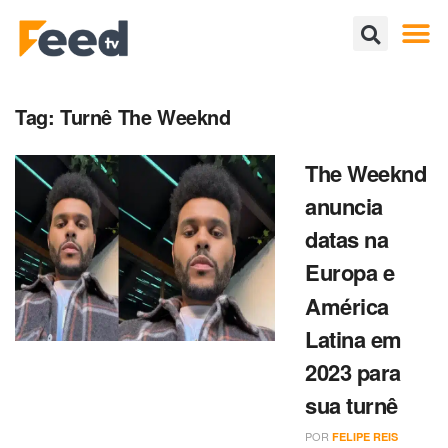
Tag:
Turnê The Weeknd
The Weeknd
anuncia
datas na
Europa e
América
Latina em
2023 para
sua turnê
POR
FELIPE REIS