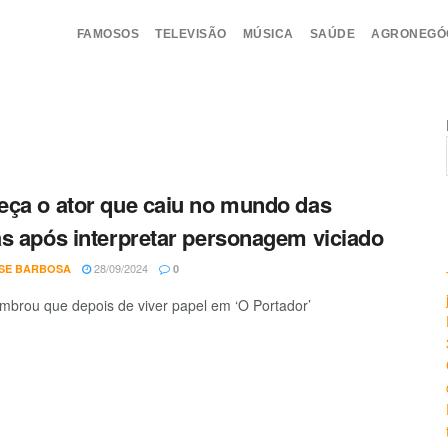
FAMOSOS
TELEVISÃO
MÚSICA
SAÚDE
AGRONEGÓ
ça o ator que caiu no mundo das
s após interpretar personagem viciado
28/09/2024
SE BARBOSA
0
embrou que depois de viver papel em ‘O Portador’