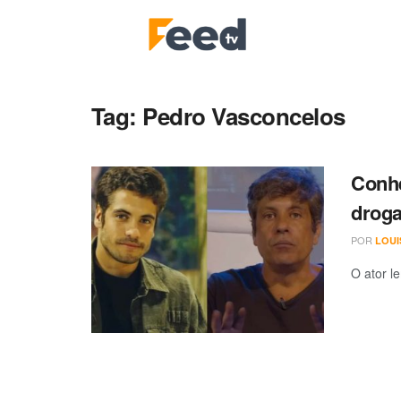
Tag:
Pedro Vasconcelos
Conhe
droga
POR
LOUI
O ator l