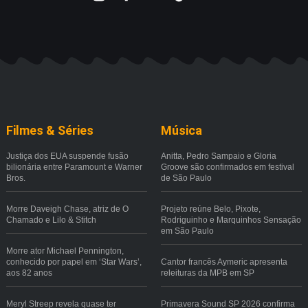
Filmes & Séries
Música
Justiça dos EUA suspende fusão
Anitta, Pedro Sampaio e Gloria
bilionária entre Paramount e Warner
Groove são confirmados em festival
Bros.
de São Paulo
Morre Daveigh Chase, atriz de O
Projeto reúne Belo, Pixote,
Chamado e Lilo & Stitch
Rodriguinho e Marquinhos Sensação
em São Paulo
Morre ator Michael Pennington,
conhecido por papel em ‘Star Wars’,
Cantor francês Aymeric apresenta
aos 82 anos
releituras da MPB em SP
Meryl Streep revela quase ter
Primavera Sound SP 2026 confirma