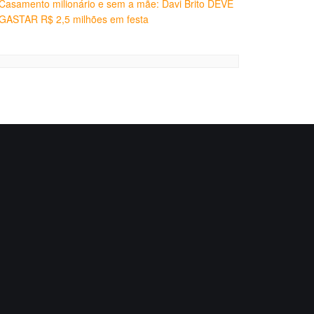
Casamento milionário e sem a mãe: Davi Brito DEVE
GASTAR R$ 2,5 milhões em festa