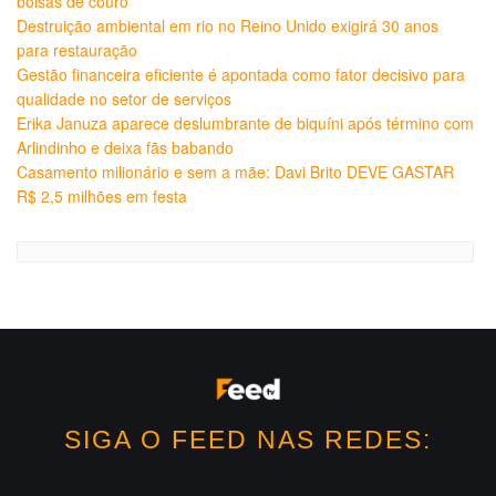
bolsas de couro
Destruição ambiental em rio no Reino Unido exigirá 30 anos
para restauração
Gestão financeira eficiente é apontada como fator decisivo para
qualidade no setor de serviços
Erika Januza aparece deslumbrante de biquíni após término com
Arlindinho e deixa fãs babando
Casamento milionário e sem a mãe: Davi Brito DEVE GASTAR
R$ 2,5 milhões em festa
SIGA O FEED NAS REDES: