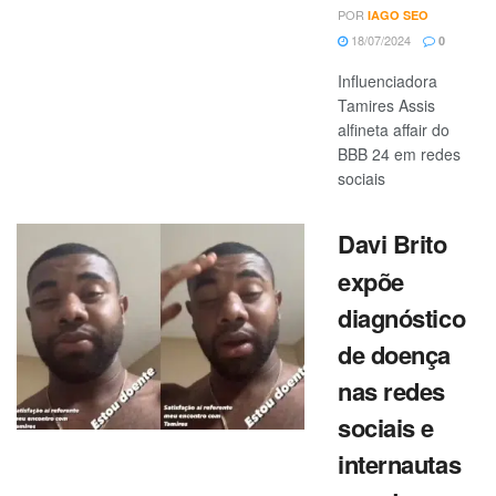
POR
IAGO SEO
18/07/2024
0
Influenciadora
Tamires Assis
alfineta affair do
BBB 24 em redes
sociais
Davi Brito
expõe
diagnóstico
de doença
nas redes
sociais e
internautas