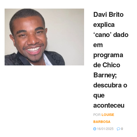
Davi Brito
explica
‘cano’ dado
em
programa
de Chico
Barney;
descubra o
que
aconteceu
POR
LOUISE
BARBOSA
16/01/2025
0