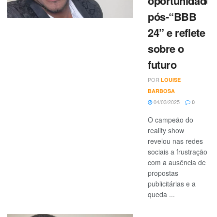
oportunidade
pós-“BBB
24” e reflete
sobre o
futuro
POR
LOUISE
BARBOSA
04/03/2025
0
O campeão do
reality show
revelou nas redes
sociais a frustração
com a ausência de
propostas
publicitárias e a
queda ...