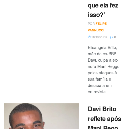
que ela fez
isso?’
POR
FELIPE
VANNUCCI
18/10/2024
0
Elisangela Brito,
mãe do ex-BBB
Davi, culpa a ex-
nora Mani Reggo
pelos ataques à
sua família e
desabafa em
entrevista ...
Davi Brito
reflete após
Mani Rego