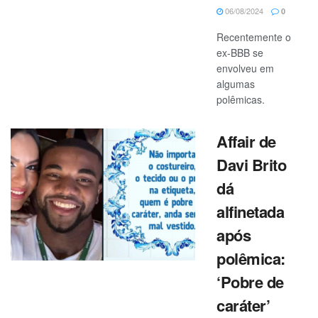
06/08/2024
0
Recentemente o
ex-BBB se
envolveu em
algumas
polêmicas.
Affair de
Davi Brito
dá
alfinetada
após
polêmica:
‘Pobre de
caráter’