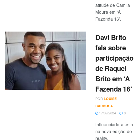
atitude de Camila
Moura em 'A
Fazenda 16'.
Davi Brito
fala sobre
participação
de Raquel
Brito em ‘A
Fazenda 16’
POR
LOUISE
BARBOSA
17/09/2024
0
Influenciadora está
na nova edição do
reality.