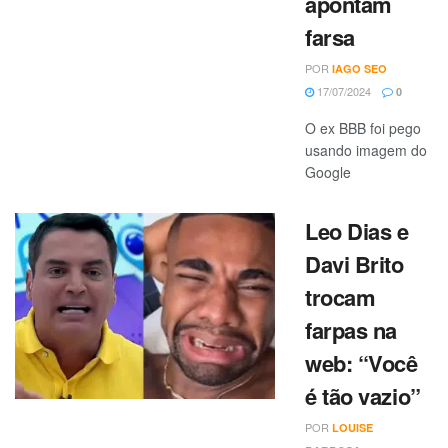
apontam
farsa
POR
IAGO SEO
17/07/2024
0
O ex BBB foi pego
usando imagem do
Google
Leo Dias e
Davi Brito
trocam
farpas na
web: “Você
é tão vazio”
POR
LOUISE