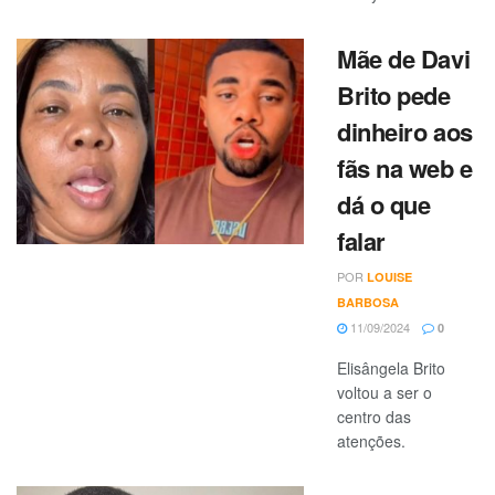
Mãe de Davi
Brito pede
dinheiro aos
fãs na web e
dá o que
falar
POR
LOUISE
BARBOSA
11/09/2024
0
Elisângela Brito
voltou a ser o
centro das
atenções.