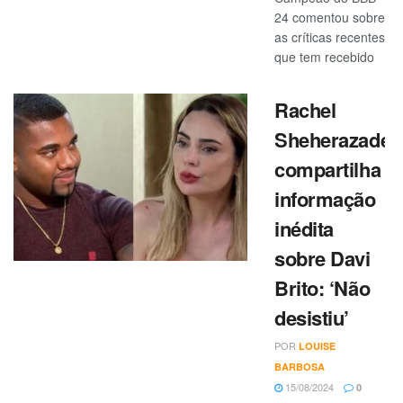
24 comentou sobre
as críticas recentes
que tem recebido
Rachel
Sheherazade
compartilha
informação
inédita
sobre Davi
Brito: ‘Não
desistiu’
POR
LOUISE
BARBOSA
15/08/2024
0