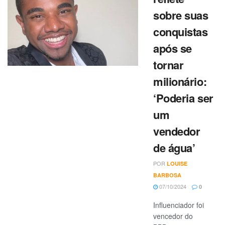
sobre suas
conquistas
após se
tornar
milionário:
‘Poderia ser
um
vendedor
de água’
POR
LOUISE
BARBOSA
07/10/2024
0
Influenciador foi
vencedor do