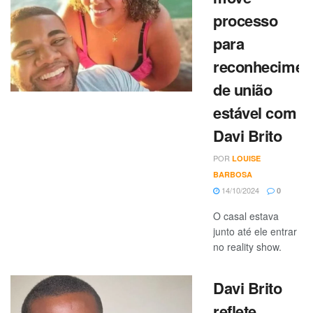
processo
para
reconhecimen
de união
estável com
Davi Brito
POR
LOUISE
BARBOSA
14/10/2024
0
O casal estava
junto até ele entrar
no reality show.
Davi Brito
reflete