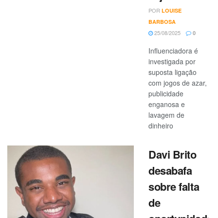
POR
LOUISE
BARBOSA
25/08/2025
0
Influenciadora é
investigada por
suposta ligação
com jogos de azar,
publicidade
enganosa e
lavagem de
dinheiro
Davi Brito
desabafa
sobre falta
de