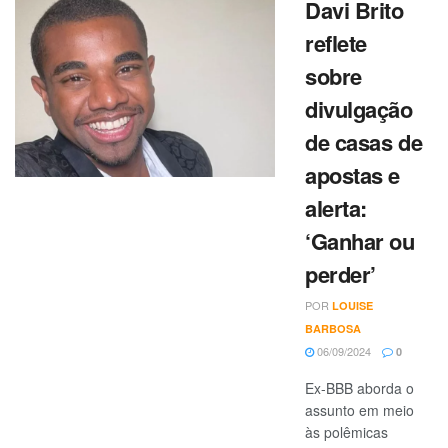
Davi Brito
reflete
sobre
divulgação
de casas de
apostas e
alerta:
‘Ganhar ou
perder’
POR
LOUISE
BARBOSA
06/09/2024
0
Ex-BBB aborda o
assunto em meio
às polêmicas