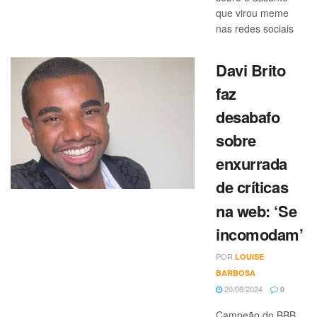
que virou meme
nas redes sociais
Davi Brito
faz
desabafo
sobre
enxurrada
de críticas
na web: ‘Se
incomodam’
POR
LOUISE
BARBOSA
20/08/2024
0
Campeão do BBB