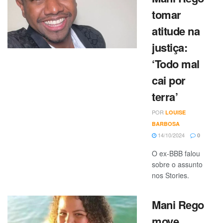
tomar
atitude na
justiça:
‘Todo mal
cai por
terra’
POR
LOUISE
BARBOSA
14/10/2024
0
O ex-BBB falou
sobre o assunto
nos Stories.
Mani Rego
move