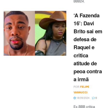
BBB24.
‘A Fazenda
16’: Davi
Brito sai em
defesa de
Raquel e
critica
atitude de
peoa contra
a irmã
POR
FELIPE
VANNUCCI
18/09/2024
0
Ex-BBB critica