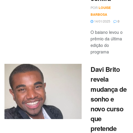
POR
LOUISE
BARBOSA
14/01/2025
0
O baiano levou o
prêmio da última
edição do
programa
Davi Brito
revela
mudança de
sonho e
novo curso
que
pretende