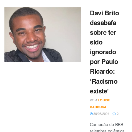
Davi Brito
desabafa
sobre ter
sido
ignorado
por Paulo
Ricardo:
‘Racismo
existe’
POR
LOUISE
BARBOSA
30/08/2024
0
Campeão do BBB
relembra polêmica