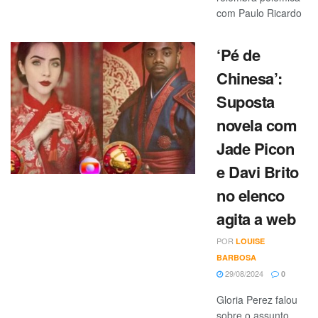
com Paulo Ricardo
‘Pé de
Chinesa’:
Suposta
novela com
Jade Picon
e Davi Brito
no elenco
agita a web
POR
LOUISE
BARBOSA
29/08/2024
0
Gloria Perez falou
sobre o assunto