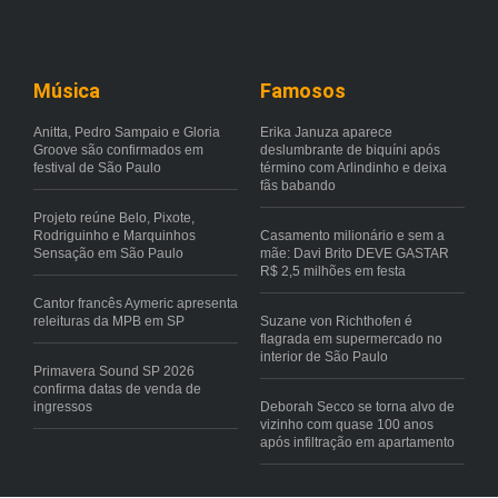
Música
Famosos
Anitta, Pedro Sampaio e Gloria
Erika Januza aparece
Groove são confirmados em
deslumbrante de biquíni após
festival de São Paulo
término com Arlindinho e deixa
fãs babando
Projeto reúne Belo, Pixote,
Rodriguinho e Marquinhos
Casamento milionário e sem a
Sensação em São Paulo
mãe: Davi Brito DEVE GASTAR
R$ 2,5 milhões em festa
Cantor francês Aymeric apresenta
releituras da MPB em SP
Suzane von Richthofen é
flagrada em supermercado no
interior de São Paulo
Primavera Sound SP 2026
confirma datas de venda de
ingressos
Deborah Secco se torna alvo de
vizinho com quase 100 anos
após infiltração em apartamento