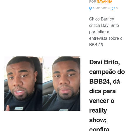
POR
SAVANNA
15/01/2025
0
Chico Barney
critica Davi Brito
por faltar a
entrevista sobre o
BBB 25
Davi Brito,
campeão do
BBB24, dá
dica para
vencer o
reality
show;
confira