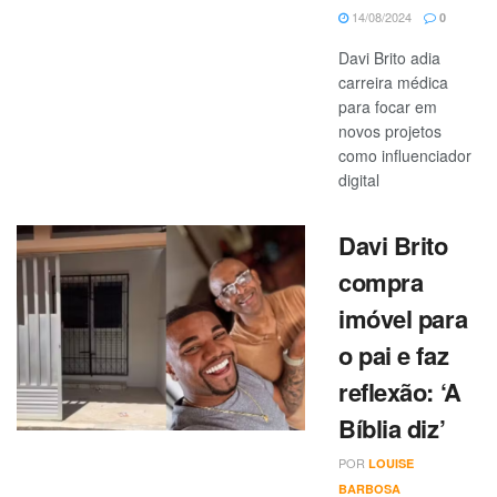
14/08/2024
0
Davi Brito adia
carreira médica
para focar em
novos projetos
como influenciador
digital
Davi Brito
compra
imóvel para
o pai e faz
reflexão: ‘A
Bíblia diz’
POR
LOUISE
BARBOSA