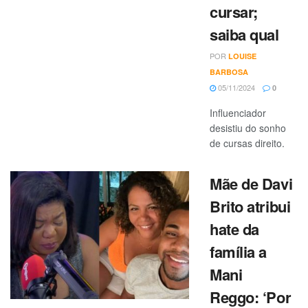
cursar;
saiba qual
POR
LOUISE
BARBOSA
05/11/2024
0
Influenciador
desistiu do sonho
de cursas direito.
Mãe de Davi
Brito atribui
hate da
família a
Mani
Reggo: ‘Por