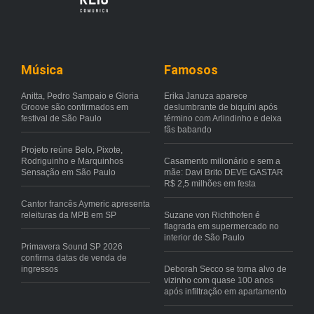
Música
Famosos
Anitta, Pedro Sampaio e Gloria
Erika Januza aparece
Groove são confirmados em
deslumbrante de biquíni após
festival de São Paulo
término com Arlindinho e deixa
fãs babando
Projeto reúne Belo, Pixote,
Rodriguinho e Marquinhos
Casamento milionário e sem a
Sensação em São Paulo
mãe: Davi Brito DEVE GASTAR
R$ 2,5 milhões em festa
Cantor francês Aymeric apresenta
releituras da MPB em SP
Suzane von Richthofen é
flagrada em supermercado no
interior de São Paulo
Primavera Sound SP 2026
confirma datas de venda de
ingressos
Deborah Secco se torna alvo de
vizinho com quase 100 anos
após infiltração em apartamento