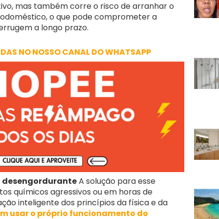
stivo, mas também corre o risco de arranhar o
trodoméstico, o que pode comprometer a
ferrugem a longo prazo.
ADAS NO NOSSO CANAL DO WHATSAPP
ão desengordurante
A solução para esse
os químicos agressivos ou em horas de
ão inteligente dos princípios da física e da
em usar o próprio funcionamento do