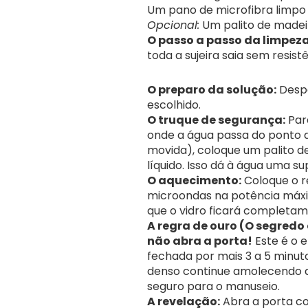
Um pano de microfibra limpo
Opcional:
Um palito de madeir
O passo a passo da limpeza
toda a sujeira saia sem resistê
O preparo da solução:
Despe
escolhido.
O truque de segurança:
Par
onde a água passa do ponto d
movida), coloque um palito d
líquido. Isso dá à água uma s
O aquecimento:
Coloque o re
microondas na potência máx
que o vidro ficará completa
A regra de ouro (O segredo
não abra a porta!
Este é o 
fechada por mais 3 a 5 minut
denso continue amolecendo a 
seguro para o manuseio.
A revelação:
Abra a porta co