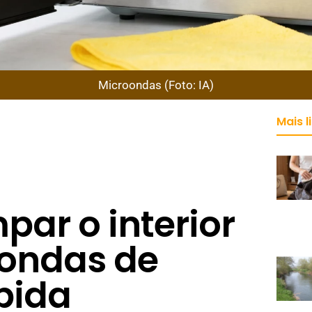
Microondas (Foto: IA)
Mais l
ar o interior
ondas de
pida