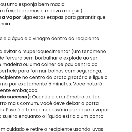
 ou uma esponja bem macia.
a (explicaremos o motivo a seguir).
 a vapor
Siga estas etapas para garantir que
ncia:
je a água e o vinagre dentro do recipiente
a evitar o “superaquecimento” (um fenômeno
e fervura sem borbulhar e explode ao ser
e madeira ou uma colher de pau dentro do
uperfície para formar bolhas com segurança.
cipiente no centro do prato giratório e ligue o
ima por exatamente 5 minutos. Você notará
mente embaçado.
 do sucesso):
Quando o cronômetro apitar,
erro mais comum. Você deve deixar a porta
os. Esse é o tempo necessário para que o vapor
sujeira enquanto o líquido esfria a um ponto
m cuidado e retire o recipiente usando luvas