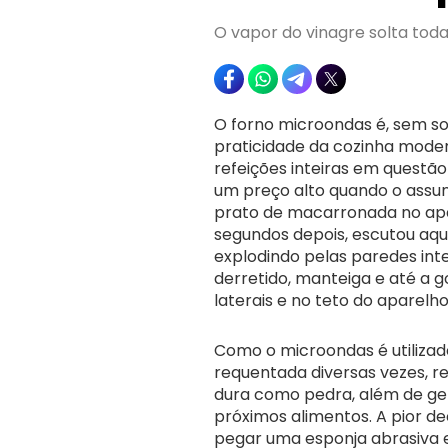
O vapor do vinagre solta tod
O forno microondas é, sem so
praticidade da cozinha moder
refeições inteiras em questã
um preço alto quando o assu
prato de macarronada no apa
segundos depois, escutou aq
explodindo pelas paredes inte
derretido, manteiga e até a 
laterais e no teto do aparelho
Como o microondas é utilizado
requentada diversas vezes, 
dura como pedra, além de ge
próximos alimentos. A pior 
pegar uma esponja abrasiva e