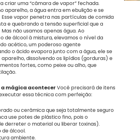
a criar uma “câmara de vapor” fechada.
 aparelho, a água entra em ebulição e se
 Esse vapor penetra nas partículas de comida
ta e quebrando a tensão superficial que a
 Mas não usamos apenas água. Ao
 de álcool à mistura, elevamos o nível da
cido acético, um poderoso agente
ndo o ácido evapora junto com a água, ele se
 aparelho, dissolvendo os lipídios (gorduras) e
imentos fortes, como peixe ou alho, que
ilação.
a a mágica acontecer
Você precisará de itens
xecutar essa técnica com perfeição:
erado ou cerâmica que seja totalmente seguro
 use potes de plástico fino, pois o
derreter o material ou liberar toxinas).
 de álcool.
tura ambiente.