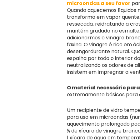
microondas a seu favor
par
Quando aquecemos líquidos no
transforma em vapor quente.
ressecada, reidratando a cros
mantém grudada no esmalte.
adicionarmos o vinagre branco
faxina. O vinagre é rico em á
desengordurante natural. Qua
espalha por todo o interior do
neutralizando os odores de al
insistem em impregnar a vent
O material necessário par
extremamente básicos para e
Um recipiente de vidro temp
para uso em microondas (nunca
aquecimento prolongado pode 
¼ de xícara de vinagre branco
1 xícara de água em tempera