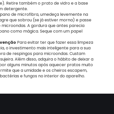
e). Retire também o prato de vidro e a base
om detergente.
 pano de microfibra, umedeça levemente na
agre que sobrou (se já estiver morna) e passe
o microondas. A gordura que antes parecia
no pano como mágica. Seque com um papel
evenção
Para evitar ter que fazer essa limpeza
a, o investimento mais inteligente para a sua
ra de respingos para microondas. Custam
ujeira. Além disso, adquira o hábito de deixar a
por alguns minutos após aquecer pratos muito
ermite que a umidade e os cheiros escapem,
bactérias e fungos no interior do aparelho.