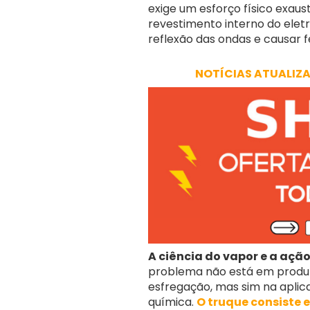
exige um esforço físico exau
revestimento interno do ele
reflexão das ondas e causar 
NOTÍCIAS ATUALIZ
A ciência do vapor e a aç
problema não está em produt
esfregação, mas sim na aplicaç
química.
O truque consiste 