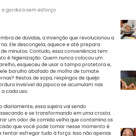
a a gordura sem esforço
mbra de dúvidas, a invenção que revolucionou a
na. Ele descongela, aquece e até prepara
o de minutos. Contudo, essa conveniência tem
nto é higienização. Quem nunca colocou um
relho, esqueceu de usar a tampa protetora e,
uele barulho abafado de molho de tomate
rnas? Restos de sopa, respingos de queijo
gordura invisível da pipoca se acumulam nas
 a cada uso.
 diariamente, essa sujeira vai sendo
ressecando e se transformando em uma crosta
rar um odor de comida velha que contamina os
decisão que você pode tomar nesse momento é
 tentar esfregar tudo à força. Isso não apenas