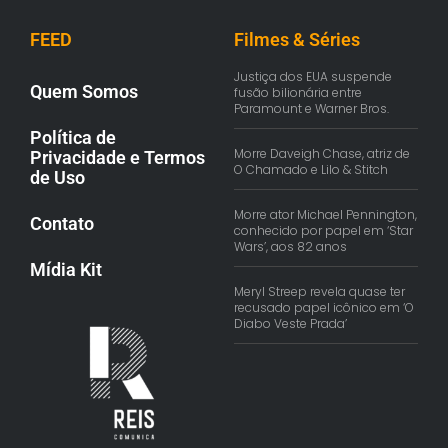
FEED
Filmes & Séries
Justiça dos EUA suspende
Quem Somos
fusão bilionária entre
Paramount e Warner Bros.
Política de
Morre Daveigh Chase, atriz de
Privacidade e Termos
O Chamado e Lilo & Stitch
de Uso
Morre ator Michael Pennington,
Contato
conhecido por papel em ‘Star
Wars’, aos 82 anos
Mídia Kit
Meryl Streep revela quase ter
recusado papel icônico em ‘O
Diabo Veste Prada’