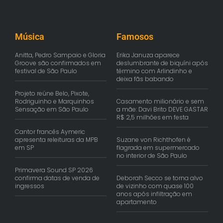
Música
Famosos
Anitta, Pedro Sampaio e Gloria
Erika Januza aparece
Groove são confirmados em
deslumbrante de biquíni após
festival de São Paulo
término com Arlindinho e
deixa fãs babando
Projeto reúne Belo, Pixote,
Rodriguinho e Marquinhos
Casamento milionário e sem
Sensação em São Paulo
a mãe: Davi Brito DEVE GASTAR
R$ 2,5 milhões em festa
Cantor francês Aymeric
apresenta releituras da MPB
Suzane von Richthofen é
em SP
flagrada em supermercado
no interior de São Paulo
Primavera Sound SP 2026
confirma datas de venda de
Deborah Secco se torna alvo
ingressos
de vizinho com quase 100
anos após infiltração em
apartamento