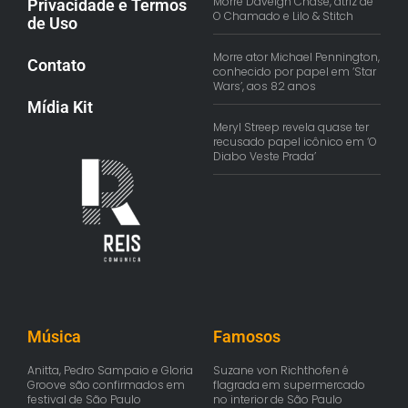
Morre Daveigh Chase, atriz de
Privacidade e Termos
O Chamado e Lilo & Stitch
de Uso
Morre ator Michael Pennington,
Contato
conhecido por papel em ‘Star
Wars’, aos 82 anos
Mídia Kit
Meryl Streep revela quase ter
recusado papel icônico em ‘O
Diabo Veste Prada’
Música
Famosos
Anitta, Pedro Sampaio e Gloria
Suzane von Richthofen é
Groove são confirmados em
flagrada em supermercado
festival de São Paulo
no interior de São Paulo