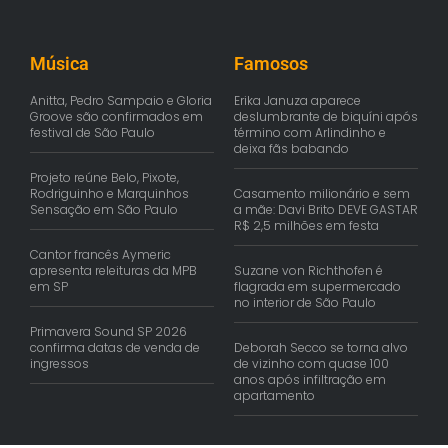
Música
Famosos
Anitta, Pedro Sampaio e Gloria
Erika Januza aparece
Groove são confirmados em
deslumbrante de biquíni após
festival de São Paulo
término com Arlindinho e
deixa fãs babando
Projeto reúne Belo, Pixote,
Rodriguinho e Marquinhos
Casamento milionário e sem
Sensação em São Paulo
a mãe: Davi Brito DEVE GASTAR
R$ 2,5 milhões em festa
Cantor francês Aymeric
apresenta releituras da MPB
Suzane von Richthofen é
em SP
flagrada em supermercado
no interior de São Paulo
Primavera Sound SP 2026
confirma datas de venda de
Deborah Secco se torna alvo
ingressos
de vizinho com quase 100
anos após infiltração em
apartamento