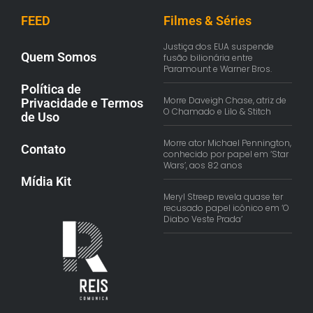
FEED
Filmes & Séries
Justiça dos EUA suspende
Quem Somos
fusão bilionária entre
Paramount e Warner Bros.
Política de
Morre Daveigh Chase, atriz de
Privacidade e Termos
O Chamado e Lilo & Stitch
de Uso
Morre ator Michael Pennington,
Contato
conhecido por papel em ‘Star
Wars’, aos 82 anos
Mídia Kit
Meryl Streep revela quase ter
recusado papel icônico em ‘O
Diabo Veste Prada’