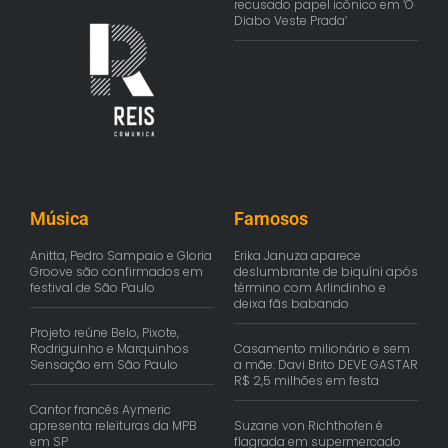
recusado papel icônico em ‘O
Diabo Veste Prada’
Música
Famosos
Anitta, Pedro Sampaio e Gloria
Erika Januza aparece
Groove são confirmados em
deslumbrante de biquíni após
festival de São Paulo
término com Arlindinho e
deixa fãs babando
Projeto reúne Belo, Pixote,
Rodriguinho e Marquinhos
Casamento milionário e sem
Sensação em São Paulo
a mãe: Davi Brito DEVE GASTAR
R$ 2,5 milhões em festa
Cantor francês Aymeric
apresenta releituras da MPB
Suzane von Richthofen é
em SP
flagrada em supermercado