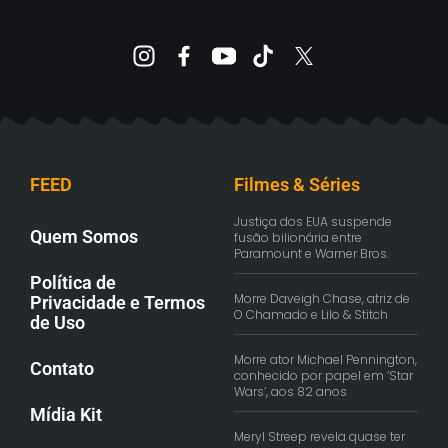
FEED
Filmes & Séries
Justiça dos EUA suspende
Quem Somos
fusão bilionária entre
Paramount e Warner Bros.
Política de
Morre Daveigh Chase, atriz de
Privacidade e Termos
O Chamado e Lilo & Stitch
de Uso
Morre ator Michael Pennington,
Contato
conhecido por papel em ‘Star
Wars’, aos 82 anos
Mídia Kit
Meryl Streep revela quase ter