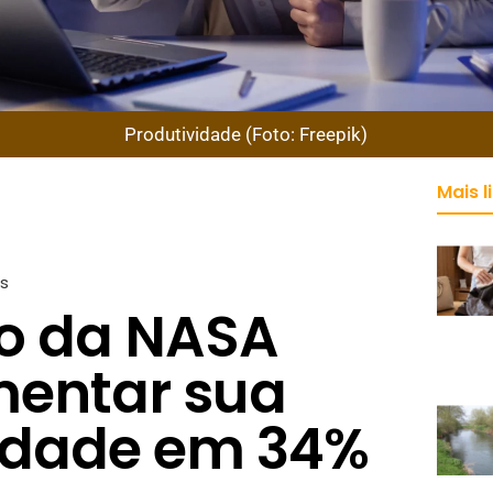
Produtividade (Foto: Freepik)
Mais l
is
o da NASA
entar sua
idade em 34%