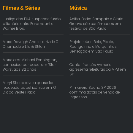
Filmes & Séries
Música
Justiça dos EUA suspende fusão
Anitta, Pedro Sampaio e Gloria
bilionária entre Paramount e
Groove são confirmados em
Warner Bros.
festival de São Paulo
Morre Daveigh Chase, atriz de O
Projeto reúne Belo, Pixote,
Chamado e Lilo & Stitch
Rodriguinho e Marquinhos
Sensação em São Paulo
Morre ator Michael Pennington,
conhecido por papel em ‘Star
Cantor francês Aymeric
Wars’, aos 82 anos
apresenta releituras da MPB em
SP
Meryl Streep revela quase ter
recusado papel icônico em ‘O
Primavera Sound SP 2026
Diabo Veste Prada’
confirma datas de venda de
ingressos