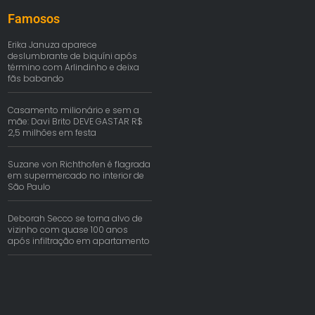
Famosos
Erika Januza aparece
deslumbrante de biquíni após
término com Arlindinho e deixa
fãs babando
Casamento milionário e sem a
mãe: Davi Brito DEVE GASTAR R$
2,5 milhões em festa
Suzane von Richthofen é flagrada
em supermercado no interior de
São Paulo
Deborah Secco se torna alvo de
vizinho com quase 100 anos
após infiltração em apartamento