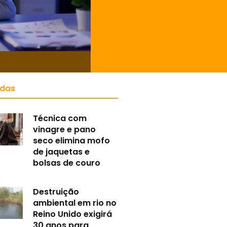
idas
Técnica com
vinagre e pano
seco elimina mofo
de jaquetas e
bolsas de couro
Destruição
ambiental em rio no
Reino Unido exigirá
30 anos para