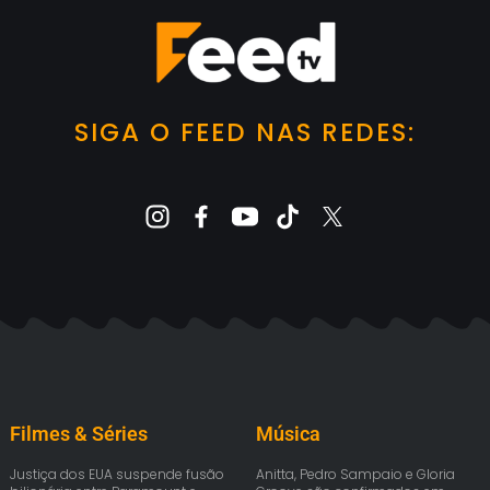
SIGA O FEED NAS REDES:
Filmes & Séries
Música
Justiça dos EUA suspende fusão
Anitta, Pedro Sampaio e Gloria