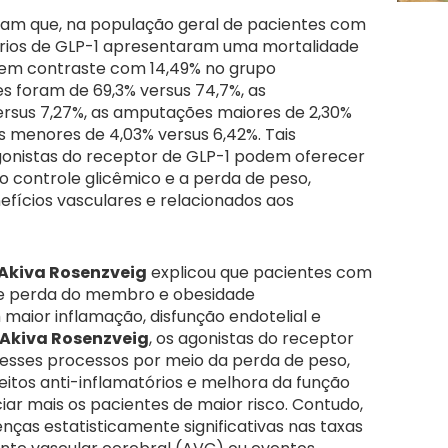
ram que, na população geral de pacientes com
uários de GLP-1 apresentaram uma mortalidade
, em contraste com 14,49% no grupo
s foram de 69,3% versus 74,7%, as
ersus 7,27%, as amputações maiores de 2,30%
 menores de 4,03% versus 6,42%. Tais
gonistas do receptor de GLP-1 podem oferecer
 controle glicêmico e a perda de peso,
efícios vasculares e relacionados aos
Akiva Rosenzveig
explicou que pacientes com
de perda do membro e obesidade
aior inflamação, disfunção endotelial e
Akiva Rosenzveig
, os agonistas do receptor
esses processos por meio da perda de peso,
eitos anti-inflamatórios e melhora da função
ciar mais os pacientes de maior risco. Contudo,
enças estatisticamente significativas nas taxas