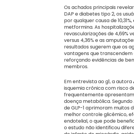
Os achados principais revela
DAP e diabetes tipo 2, os us
por qualquer causa de 10,31%
metformina. As hospitalizaçõe
revascularizações de 4,69% v
versus 4,36% e as amputações
resultados sugerem que os a
vantagens que transcendem o
reforçando evidências de ben
membros.
Em entrevista ao g1, a autora
isquemia crônica com risco 
frequentemente apresentam m
doença metabólica. Segundo
de GLP-1 aprimoram muitos d
melhor controle glicêmico, ef
endotelial, o que pode benefi
o estudo não identificou difer