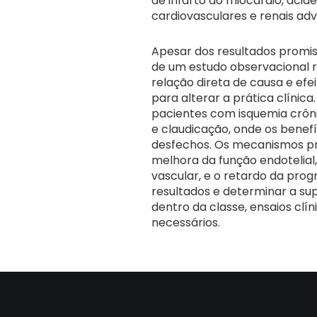
de infarto do miocárdio, aci
cardiovasculares e renais ad
Apesar dos resultados promiss
de um estudo observacional r
relação direta de causa e efei
para alterar a prática clíni
pacientes com isquemia crô
e claudicação, onde os benef
desfechos. Os mecanismos pr
melhora da função endotelial,
vascular, e o retardo da prog
resultados e determinar a s
dentro da classe, ensaios cl
necessários.