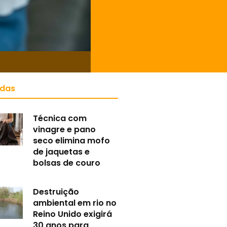
idas
Técnica com
vinagre e pano
seco elimina mofo
de jaquetas e
bolsas de couro
Destruição
ambiental em rio no
Reino Unido exigirá
30 anos para