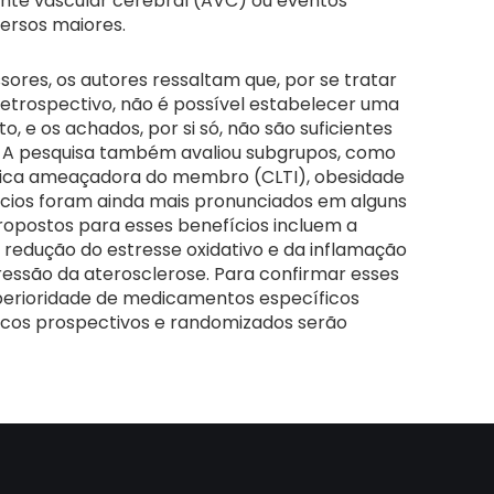
dente vascular cerebral (AVC) ou eventos
versos maiores.
ores, os autores ressaltam que, por se tratar
etrospectivo, não é possível estabelecer uma
to, e os achados, por si só, não são suficientes
ca. A pesquisa também avaliou subgrupos, como
nica ameaçadora do membro (CLTI), obesidade
ícios foram ainda mais pronunciados em alguns
opostos para esses benefícios incluem a
 redução do estresse oxidativo e da inflamação
ressão da aterosclerose. Para confirmar esses
uperioridade de medicamentos específicos
ínicos prospectivos e randomizados serão