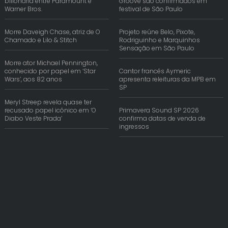
bilionária entre Paramount e
Groove são confirmados em
Warner Bros.
festival de São Paulo
Morre Daveigh Chase, atriz de O
Projeto reúne Belo, Pixote,
Chamado e Lilo & Stitch
Rodriguinho e Marquinhos
Sensação em São Paulo
Morre ator Michael Pennington,
conhecido por papel em ‘Star
Cantor francês Aymeric
Wars’, aos 82 anos
apresenta releituras da MPB em
SP
Meryl Streep revela quase ter
recusado papel icônico em ‘O
Primavera Sound SP 2026
Diabo Veste Prada’
confirma datas de venda de
ingressos