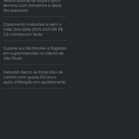
deslumbrante de biquíni após
término com Arlindinho e deixa
fãs babando
Casamento milionário e sem a
mãe: Davi Brito DEVE GASTAR R$
2,5 milhões em festa
Suzane von Richthofen é flagrada
em supermercado no interior de
São Paulo
Deborah Secco se torna alvo de
vizinho com quase 100 anos
após infiltração em apartamento