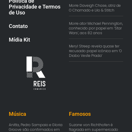
Política de
Morre Daveigh Chase, atriz de
Privacidade e Termos
O Chamado e Lilo & Stitch
de Uso
Morre ator Michael Pennington,
Contato
conhecido por papel em ‘Star
Wars’, aos 82 anos
Mídia Kit
Meryl Streep revela quase ter
recusado papel icônico em ‘O
Diabo Veste Prada’
Música
Famosos
Anitta, Pedro Sampaio e Gloria
Suzane von Richthofen é
Groove são confirmados em
flagrada em supermercado