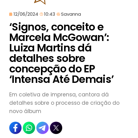
12/06/2024
10:43
Savanna
‘Signos, conceito e
Marcela McGowan’:
Luiza Martins dá
detalhes sobre
concepção do EP
‘Intensa Até Demais’
Em coletiva de imprensa, cantora dá
detalhes sobre o processo de criação do
novo álbum