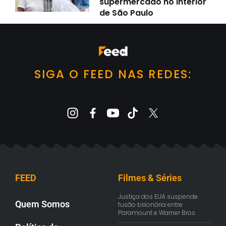
supermercado no interior
de São Paulo
SIGA O FEED NAS REDES:
FEED
Filmes & Séries
Justiça dos EUA suspende
Quem Somos
fusão bilionária entre
Paramount e Warner Bros.