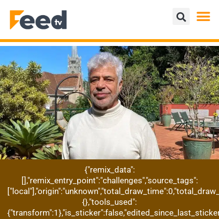
{"remix_data":
[],"remix_entry_point":"challenges","source_tags":
["local"],"origin":"unknown","total_draw_time":0,"total_dra
{},"tools_used":
{"transform":1},"is_sticker":false,"edited_since_last_stick