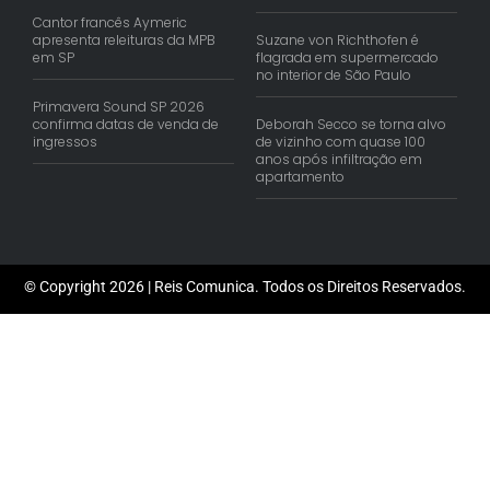
Cantor francês Aymeric
apresenta releituras da MPB
Suzane von Richthofen é
em SP
flagrada em supermercado
no interior de São Paulo
Primavera Sound SP 2026
confirma datas de venda de
Deborah Secco se torna alvo
ingressos
de vizinho com quase 100
anos após infiltração em
apartamento
© Copyright 2026 | Reis Comunica. Todos os Direitos Reservados.