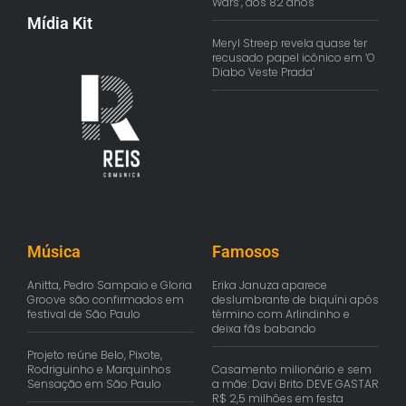
Wars’, aos 82 anos
Mídia Kit
Meryl Streep revela quase ter
recusado papel icônico em ‘O
Diabo Veste Prada’
Música
Famosos
Anitta, Pedro Sampaio e Gloria
Erika Januza aparece
Groove são confirmados em
deslumbrante de biquíni após
festival de São Paulo
término com Arlindinho e
deixa fãs babando
Projeto reúne Belo, Pixote,
Rodriguinho e Marquinhos
Casamento milionário e sem
Sensação em São Paulo
a mãe: Davi Brito DEVE GASTAR
R$ 2,5 milhões em festa