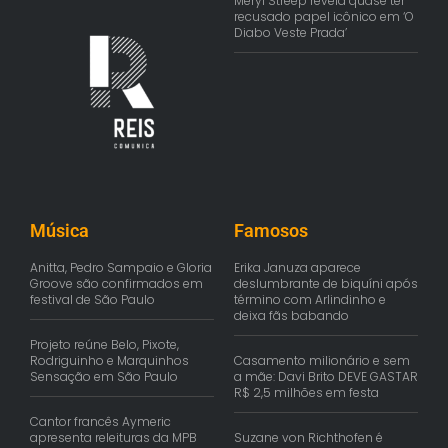
Meryl Streep revela quase ter
recusado papel icônico em ‘O
Diabo Veste Prada’
Música
Famosos
Anitta, Pedro Sampaio e Gloria
Erika Januza aparece
Groove são confirmados em
deslumbrante de biquíni após
festival de São Paulo
término com Arlindinho e
deixa fãs babando
Projeto reúne Belo, Pixote,
Rodriguinho e Marquinhos
Casamento milionário e sem
Sensação em São Paulo
a mãe: Davi Brito DEVE GASTAR
R$ 2,5 milhões em festa
Cantor francês Aymeric
apresenta releituras da MPB
Suzane von Richthofen é