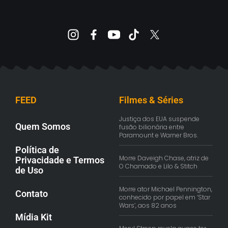
FEED
Filmes & Séries
Justiça dos EUA suspende
Quem Somos
fusão bilionária entre
Paramount e Warner Bros.
Política de
Morre Daveigh Chase, atriz de
Privacidade e Termos
O Chamado e Lilo & Stitch
de Uso
Morre ator Michael Pennington,
Contato
conhecido por papel em ‘Star
Wars’, aos 82 anos
Mídia Kit