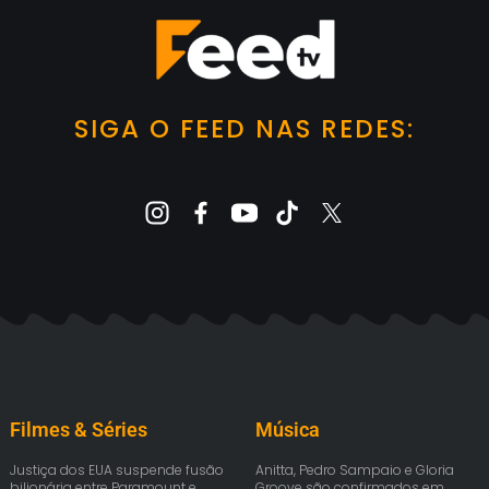
SIGA O FEED NAS REDES:
Filmes & Séries
Música
Justiça dos EUA suspende fusão
Anitta, Pedro Sampaio e Gloria
bilionária entre Paramount e
Groove são confirmados em