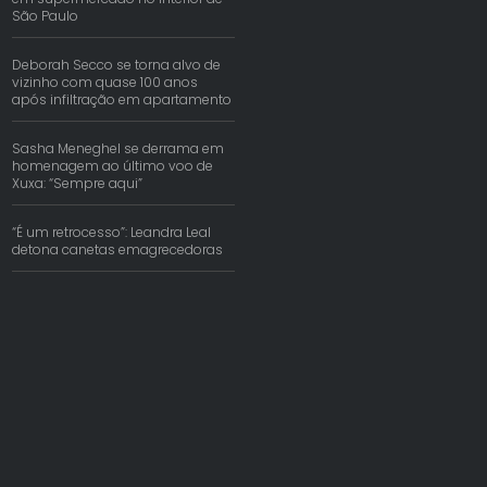
São Paulo
Deborah Secco se torna alvo de
vizinho com quase 100 anos
após infiltração em apartamento
Sasha Meneghel se derrama em
homenagem ao último voo de
Xuxa: “Sempre aqui”
“É um retrocesso”: Leandra Leal
detona canetas emagrecedoras