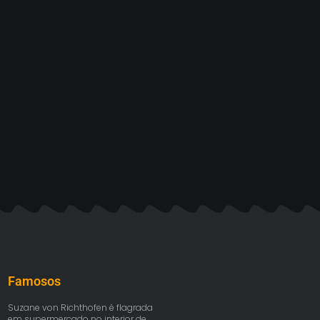
Famosos
Suzane von Richthofen é flagrada
em supermercado no interior de