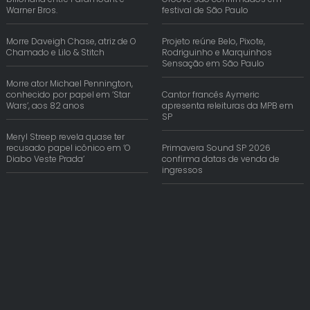
Warner Bros.
festival de São Paulo
Morre Daveigh Chase, atriz de O
Projeto reúne Belo, Pixote,
Chamado e Lilo & Stitch
Rodriguinho e Marquinhos
Sensação em São Paulo
Morre ator Michael Pennington,
conhecido por papel em ‘Star
Cantor francês Aymeric
Wars’, aos 82 anos
apresenta releituras da MPB em
SP
Meryl Streep revela quase ter
recusado papel icônico em ‘O
Primavera Sound SP 2026
Diabo Veste Prada’
confirma datas de venda de
ingressos