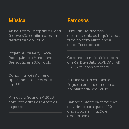
Música
Famosos
Anitta, Pedro Sampaio e Gloria
Erika Januza aparece
Groove são confirmados em
deslumbrante de biquíni após
festival de São Paulo
término com Arlindinho e
deixa fãs babando
Projeto reúne Belo, Pixote,
Rodriguinho e Marquinhos
Casamento milionário e sem
Sensação em São Paulo
a mãe: Davi Brito DEVE GASTAR
R$ 2,5 milhões em festa
Cantor francês Aymeric
apresenta releituras da MPB
Suzane von Richthofen é
em SP
flagrada em supermercado
no interior de São Paulo
Primavera Sound SP 2026
confirma datas de venda de
Deborah Secco se torna alvo
ingressos
de vizinho com quase 100
anos após infiltração em
apartamento