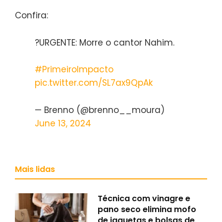
Confira:
?URGENTE: Morre o cantor Nahim.
#PrimeiroImpacto
pic.twitter.com/SL7ax9QpAk
— Brenno (@brenno__moura)
June 13, 2024
Mais lidas
Técnica com vinagre e
pano seco elimina mofo
de jaquetas e bolsas de