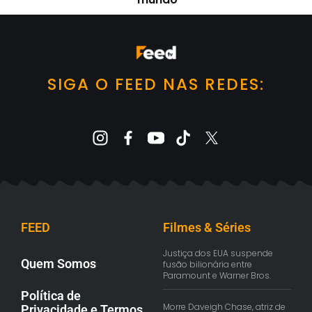
SIGA O FEED NAS REDES:
FEED
Filmes & Séries
Justiça dos EUA suspende
Quem Somos
fusão bilionária entre
Paramount e Warner Bros.
Política de
Morre Daveigh Chase, atriz de
Privacidade e Termos