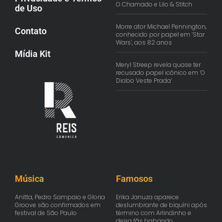
O Chamado e Lilo & Stitch
de Uso
Morre ator Michael Pennington,
Contato
conhecido por papel em ‘Star
Wars’, aos 82 anos
Mídia Kit
Meryl Streep revela quase ter
recusado papel icônico em ‘O
Diabo Veste Prada’
Música
Famosos
Anitta, Pedro Sampaio e Gloria
Erika Januza aparece
Groove são confirmados em
deslumbrante de biquíni após
festival de São Paulo
término com Arlindinho e
deixa fãs babando