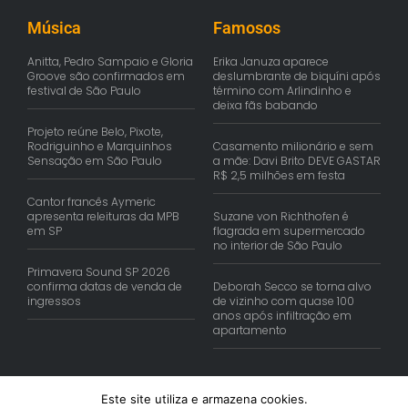
Música
Famosos
Anitta, Pedro Sampaio e Gloria
Erika Januza aparece
Groove são confirmados em
deslumbrante de biquíni após
festival de São Paulo
término com Arlindinho e
deixa fãs babando
Projeto reúne Belo, Pixote,
Rodriguinho e Marquinhos
Casamento milionário e sem
Sensação em São Paulo
a mãe: Davi Brito DEVE GASTAR
R$ 2,5 milhões em festa
Cantor francês Aymeric
apresenta releituras da MPB
Suzane von Richthofen é
em SP
flagrada em supermercado
no interior de São Paulo
Primavera Sound SP 2026
confirma datas de venda de
Deborah Secco se torna alvo
ingressos
de vizinho com quase 100
anos após infiltração em
apartamento
Este site utiliza e armazena cookies.