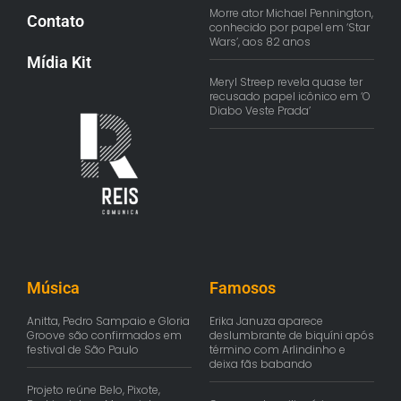
Morre ator Michael Pennington,
Contato
conhecido por papel em ‘Star
Wars’, aos 82 anos
Mídia Kit
Meryl Streep revela quase ter
recusado papel icônico em ‘O
Diabo Veste Prada’
Música
Famosos
Anitta, Pedro Sampaio e Gloria
Erika Januza aparece
Groove são confirmados em
deslumbrante de biquíni após
festival de São Paulo
término com Arlindinho e
deixa fãs babando
Projeto reúne Belo, Pixote,