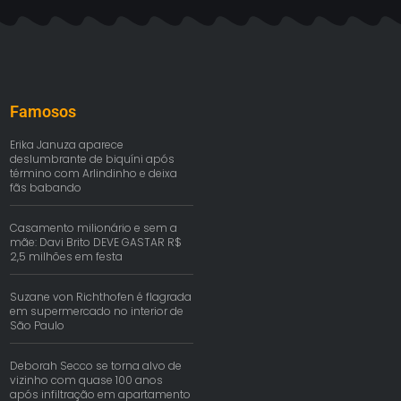
Famosos
Erika Januza aparece
deslumbrante de biquíni após
término com Arlindinho e deixa
fãs babando
Casamento milionário e sem a
mãe: Davi Brito DEVE GASTAR R$
2,5 milhões em festa
Suzane von Richthofen é flagrada
em supermercado no interior de
São Paulo
Deborah Secco se torna alvo de
vizinho com quase 100 anos
após infiltração em apartamento