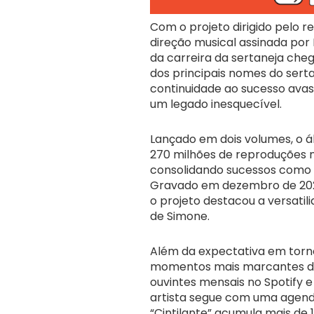
Com o projeto dirigido pelo 
direção musical assinada por 
da carreira da sertaneja ch
dos principais nomes do sert
continuidade ao sucesso avass
um legado inesquecível.
Lançado em dois volumes, o á
270 milhões de reproduções n
consolidando sucessos como “D
Gravado em dezembro de 2023
o projeto destacou a versat
de Simone.
Além da expectativa em torn
momentos mais marcantes de s
ouvintes mensais no Spotify e
artista segue com uma agenda
“Cintilante” acumula mais de 