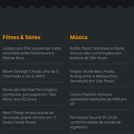
Filmes & Séries
Música
Justiça dos EUA suspende fusão
Anitta, Pedro Sampaio e Gloria
bilionária entre Paramount e
Groove são confirmados em
Warner Bros.
festival de São Paulo
Morre Daveigh Chase, atriz de O
Projeto reúne Belo, Pixote,
Chamado e Lilo & Stitch
Rodriguinho e Marquinhos
Sensação em São Paulo
Morre ator Michael Pennington,
conhecido por papel em ‘Star
Cantor francês Aymeric
Wars’, aos 82 anos
apresenta releituras da MPB em
SP
Meryl Streep revela quase ter
recusado papel icônico em ‘O
Primavera Sound SP 2026
Diabo Veste Prada’
confirma datas de venda de
ingressos