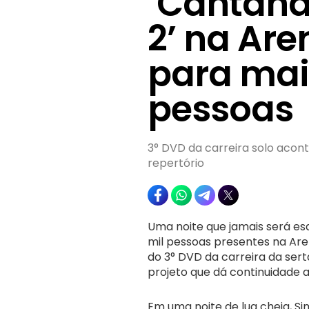
‘Cantand
2’ na Ar
para mai
pessoas
3° DVD da carreira solo acon
repertório
Uma noite que jamais será e
mil pessoas presentes na Are
do 3° DVD da carreira da serta
projeto que dá continuidade 
Em uma noite de lua cheia, Si