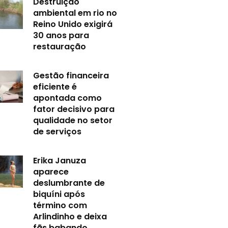
Destruição
ambiental em rio no
Reino Unido exigirá
30 anos para
restauração
Gestão financeira
eficiente é
apontada como
fator decisivo para
qualidade no setor
de serviços
Erika Januza
aparece
deslumbrante de
biquíni após
término com
Arlindinho e deixa
fãs babando