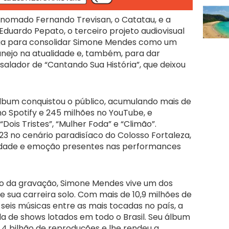
renomado Fernando Trevisan, o Catatau, e a
Eduardo Pepato, o terceiro projeto audiovisual
ega para consolidar Simone Mendes como um
anejo na atualidade e, também, para dar
alador de “Cantando Sua História”, que deixou
lbum conquistou o público, acumulando mais de
o Spotify e 245 milhões no YouTube, e
ois Tristes”, “Mulher Foda” e “Climão”.
 no cenário paradisíaco do Colosso Fortaleza,
ilidade e emoção presentes nas performances
o da gravação, Simone Mendes vive um dos
ua carreira solo. Com mais de 10,9 milhões de
 seis músicas entre as mais tocadas no país, a
 de shows lotados em todo o Brasil. Seu álbum
1,4 bilhão de reproduções e lhe rendeu a