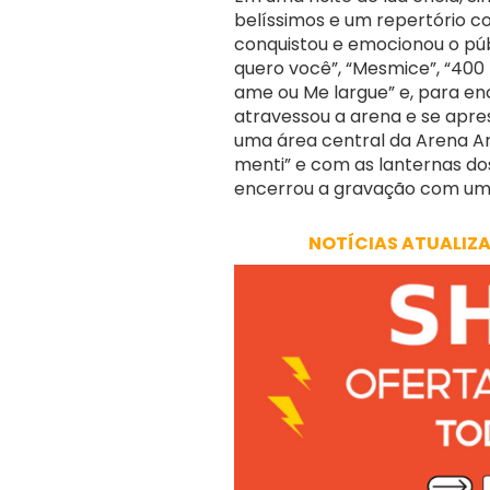
belíssimos e um repertório co
conquistou e emocionou o púb
quero você”, “Mesmice”, “400 f
ame ou Me largue” e, para enc
atravessou a arena e se ap
uma área central da Arena A
menti” e com as lanternas dos 
encerrou a gravação com uma
NOTÍCIAS ATUALIZ