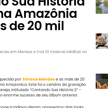
o Sua História
ena Amazônia
s de 20 mil
teceu em Manaus e traz 10 músicas inéditas no
squecida por
Simone Mendes
e as mais de 20
na Amazonica. Este foi o cenário da gravação
neja, intitulado “Cantando Sua História 2” –
ao enorme sucesso de seu álbum anterior.
mone irradiava alegria, apresentou dois looks