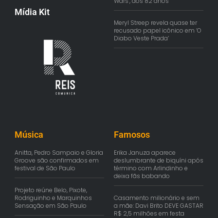
Wars’, aos 82 anos
Mídia Kit
Meryl Streep revela quase ter
recusado papel icônico em ‘O
Diabo Veste Prada’
Música
Famosos
Anitta, Pedro Sampaio e Gloria
Erika Januza aparece
Groove são confirmados em
deslumbrante de biquíni após
festival de São Paulo
término com Arlindinho e
deixa fãs babando
Projeto reúne Belo, Pixote,
Rodriguinho e Marquinhos
Casamento milionário e sem
Sensação em São Paulo
a mãe: Davi Brito DEVE GASTAR
R$ 2,5 milhões em festa