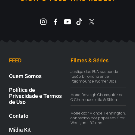
FEED
Filmes & Séries
Justiça dos EUA suspende
Quem Somos
fusão bilionária entre
Paramount e Warner Bros.
Política de
Morre Daveigh Chase, atriz de
Privacidade e Termos
O Chamado e Lilo & Stitch
de Uso
Morre ator Michael Pennington,
Contato
conhecido por papel em ‘Star
Wars’, aos 82 anos
Mídia Kit