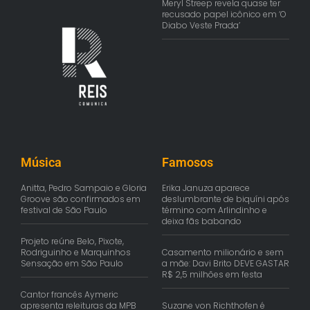
Meryl Streep revela quase ter
recusado papel icônico em ‘O
Diabo Veste Prada’
Música
Famosos
Anitta, Pedro Sampaio e Gloria
Erika Januza aparece
Groove são confirmados em
deslumbrante de biquíni após
festival de São Paulo
término com Arlindinho e
deixa fãs babando
Projeto reúne Belo, Pixote,
Rodriguinho e Marquinhos
Casamento milionário e sem
Sensação em São Paulo
a mãe: Davi Brito DEVE GASTAR
R$ 2,5 milhões em festa
Cantor francês Aymeric
apresenta releituras da MPB
Suzane von Richthofen é