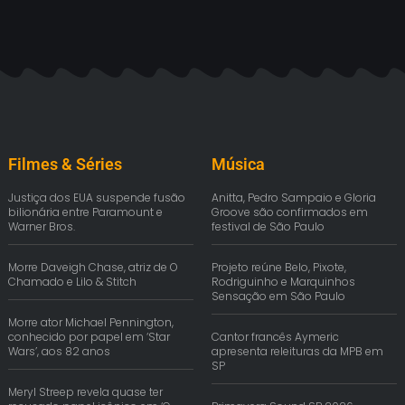
Filmes & Séries
Música
Justiça dos EUA suspende fusão
Anitta, Pedro Sampaio e Gloria
bilionária entre Paramount e
Groove são confirmados em
Warner Bros.
festival de São Paulo
Morre Daveigh Chase, atriz de O
Projeto reúne Belo, Pixote,
Chamado e Lilo & Stitch
Rodriguinho e Marquinhos
Sensação em São Paulo
Morre ator Michael Pennington,
conhecido por papel em ‘Star
Cantor francês Aymeric
Wars’, aos 82 anos
apresenta releituras da MPB em
SP
Meryl Streep revela quase ter