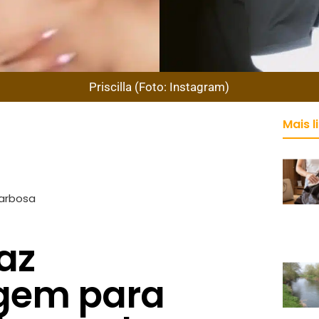
Priscilla (Foto: Instagram)
Mais l
Barbosa
faz
em para