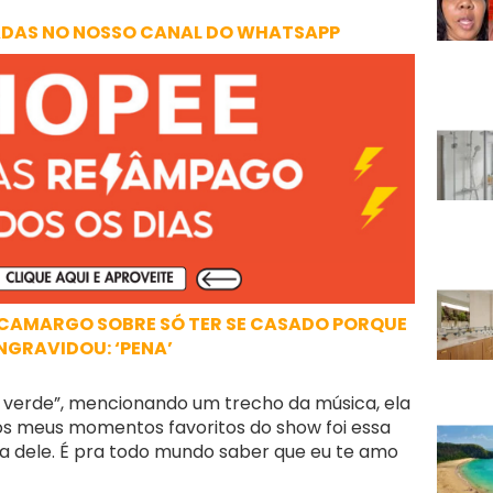
ADAS NO NOSSO CANAL DO WHATSAPP
DI CAMARGO SOBRE SÓ TER SE CASADO PORQUE
NGRAVIDOU: ‘PENA’
al verde”, mencionando um trecho da música, ela
s meus momentos favoritos do show foi essa
ta dele. É pra todo mundo saber que eu te amo