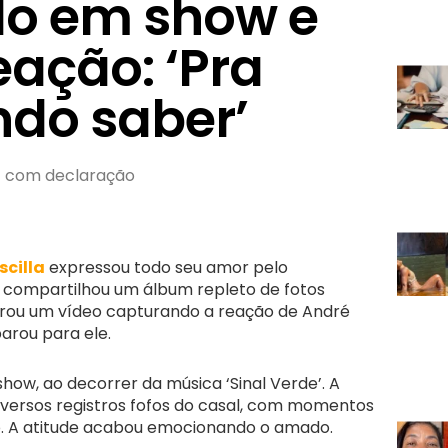
o em show e
eação: ‘Pra
do saber’
z com declaração
scilla
expressou todo seu amor pelo
a compartilhou um álbum repleto de fotos
ou um vídeo capturando a reação de André
arou para ele.
ow, ao decorrer da música ‘Sinal Verde’. A
diversos registros fofos do casal, com momentos
o. A atitude acabou emocionando o amado.