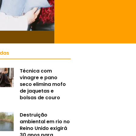
idas
Técnica com
vinagre e pano
seco elimina mofo
de jaquetas e
bolsas de couro
Destruição
ambiental em rio no
Reino Unido exigirá
30 anos para