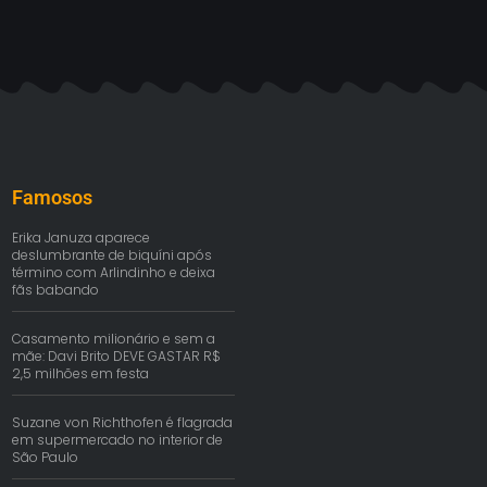
Famosos
Erika Januza aparece
deslumbrante de biquíni após
término com Arlindinho e deixa
fãs babando
Casamento milionário e sem a
mãe: Davi Brito DEVE GASTAR R$
2,5 milhões em festa
Suzane von Richthofen é flagrada
em supermercado no interior de
São Paulo