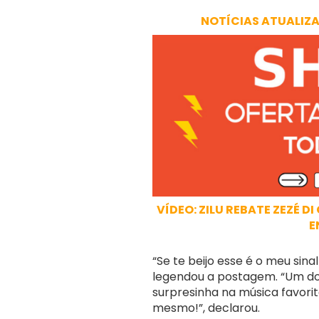
NOTÍCIAS ATUALIZ
VÍDEO: ZILU REBATE ZEZÉ 
E
“Se te beijo esse é o meu sin
legendou a postagem. “Um do
surpresinha na música favori
mesmo!”, declarou.