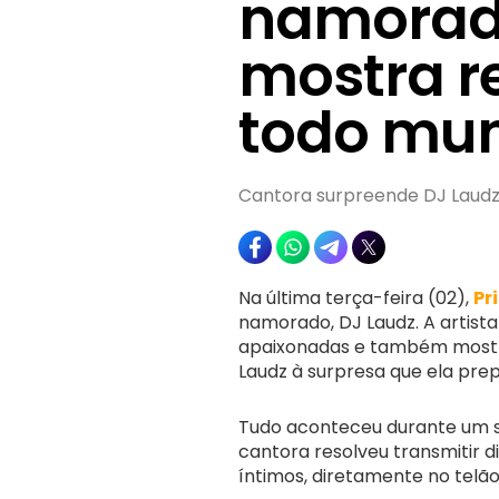
namorad
mostra r
todo mun
Cantora surpreende DJ Laud
Na última terça-feira (02),
Pri
namorado, DJ Laudz. A artist
apaixonadas e também mostr
Laudz à surpresa que ela prep
Tudo aconteceu durante um sh
cantora resolveu transmitir 
íntimos, diretamente no telã