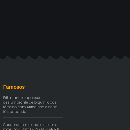
Famosos
Erika Januza aparece
deslumbrante de biquíni após
término com Arlindinho e deixa
fãs babando
Casamento milionário e sem a
mãe: Davi Brito DEVE GASTAR R$