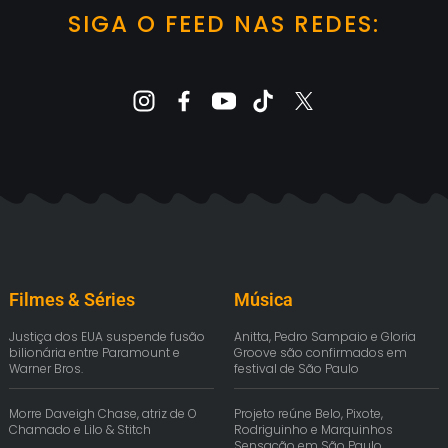
SIGA O FEED NAS REDES:
Filmes & Séries
Música
Justiça dos EUA suspende fusão
Anitta, Pedro Sampaio e Gloria
bilionária entre Paramount e
Groove são confirmados em
Warner Bros.
festival de São Paulo
Morre Daveigh Chase, atriz de O
Projeto reúne Belo, Pixote,
Chamado e Lilo & Stitch
Rodriguinho e Marquinhos
Sensação em São Paulo