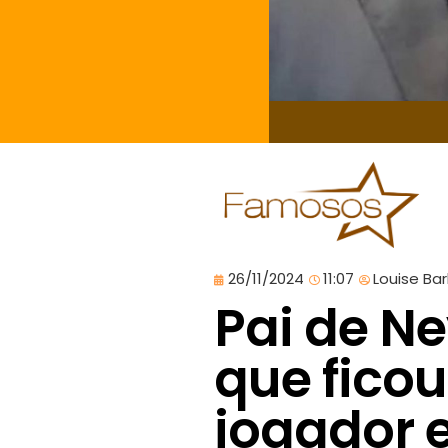
26/11/2024
11:07
Louise Ba
Pai de N
que ficou
jogador 