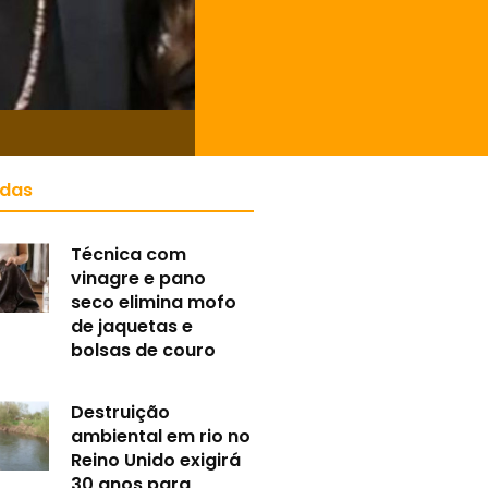
idas
Técnica com
vinagre e pano
seco elimina mofo
de jaquetas e
bolsas de couro
Destruição
ambiental em rio no
Reino Unido exigirá
30 anos para