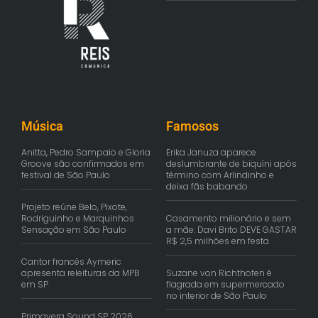
Música
Famosos
Anitta, Pedro Sampaio e Gloria
Erika Januza aparece
Groove são confirmados em
deslumbrante de biquíni após
festival de São Paulo
término com Arlindinho e
deixa fãs babando
Projeto reúne Belo, Pixote,
Rodriguinho e Marquinhos
Casamento milionário e sem
Sensação em São Paulo
a mãe: Davi Brito DEVE GASTAR
R$ 2,5 milhões em festa
Cantor francês Aymeric
apresenta releituras da MPB
Suzane von Richthofen é
em SP
flagrada em supermercado
no interior de São Paulo
Primavera Sound SP 2026