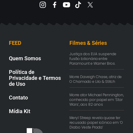
FEED
Filmes & Séries
Justiça dos EUA suspende
Quem Somos
fusão bilionária entre
Paramount e Warner Bros.
Política de
Morre Daveigh Chase, atriz de
Privacidade e Termos
O Chamado e Lilo & Stitch
de Uso
Morre ator Michael Pennington,
Contato
conhecido por papel em ‘Star
Wars’, aos 82 anos
Mídia Kit
Meryl Streep revela quase ter
recusado papel icônico em ‘O
Diabo Veste Prada’