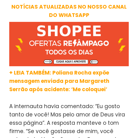
NOTÍCIAS ATUALIZADAS NO NOSSO CANAL
DO WHATSAPP
+ LEIA TAMBÉM: Poliana Rocha expõe
mensagem enviada para Margareth
Serrão após acidente: ‘Me coloquei’
A internauta havia comentado: “Eu gosto
tanto de você! Mas pelo amor de Deus vira
essa página”. A resposta manteve o tom
firme. “Se você gostasse de mim, você