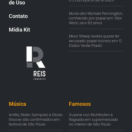
O Chamado e Lilo & Stitch
de Uso
Morre ator Michael Pennington,
Contato
conhecido por papel em ‘Star
Wars’, aos 82 anos
Mídia Kit
Meryl Streep revela quase ter
recusado papel icônico em ‘O
Diabo Veste Prada’
Música
Famosos
Anitta, Pedro Sampaio e Gloria
Suzane von Richthofen é
Groove são confirmados em
flagrada em supermercado
festival de São Paulo
no interior de São Paulo