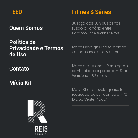
FEED
Filmes & Séries
Justiça dos EUA suspende
Quem Somos
fusão bilionária entre
Paramount e Warner Bros.
Política de
Morre Daveigh Chase, atriz de
Privacidade e Termos
O Chamado e Lilo & Stitch
de Uso
Morre ator Michael Pennington,
Contato
conhecido por papel em ‘Star
Wars’, aos 82 anos
Mídia Kit
Meryl Streep revela quase ter
recusado papel icônico em ‘O
Diabo Veste Prada’