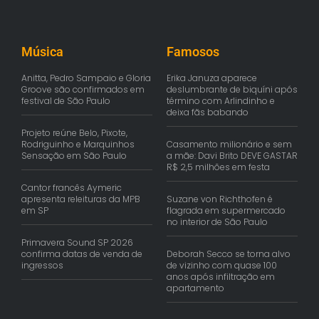
Música
Famosos
Anitta, Pedro Sampaio e Gloria
Erika Januza aparece
Groove são confirmados em
deslumbrante de biquíni após
festival de São Paulo
término com Arlindinho e
deixa fãs babando
Projeto reúne Belo, Pixote,
Rodriguinho e Marquinhos
Casamento milionário e sem
Sensação em São Paulo
a mãe: Davi Brito DEVE GASTAR
R$ 2,5 milhões em festa
Cantor francês Aymeric
apresenta releituras da MPB
Suzane von Richthofen é
em SP
flagrada em supermercado
no interior de São Paulo
Primavera Sound SP 2026
confirma datas de venda de
Deborah Secco se torna alvo
ingressos
de vizinho com quase 100
anos após infiltração em
apartamento