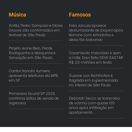
Música
Famosos
Anitta, Pedro Sampaio e Gloria
Erika Januza aparece
Groove são confirmados em
deslumbrante de biquíni após
festival de São Paulo
término com Arlindinho e
deixa fãs babando
Projeto reúne Belo, Pixote,
Rodriguinho e Marquinhos
Casamento milionário e sem
Sensação em São Paulo
a mãe: Davi Brito DEVE GASTAR
R$ 2,5 milhões em festa
Cantor francês Aymeric
apresenta releituras da MPB
Suzane von Richthofen é
em SP
flagrada em supermercado
no interior de São Paulo
Primavera Sound SP 2026
confirma datas de venda de
Deborah Secco se torna alvo
ingressos
de vizinho com quase 100
anos após infiltração em
apartamento