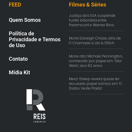
FEED
Filmes & Séries
Justiça dos EUA suspende
Quem Somos
fusão bilionária entre
Paramount e Warner Bros.
Política de
Morre Daveigh Chase, atriz de
Privacidade e Termos
O Chamado e Lilo & Stitch
de Uso
Morre ator Michael Pennington,
Contato
conhecido por papel em ‘Star
Wars’, aos 82 anos
Mídia Kit
Meryl Streep revela quase ter
recusado papel icônico em ‘O
Diabo Veste Prada’