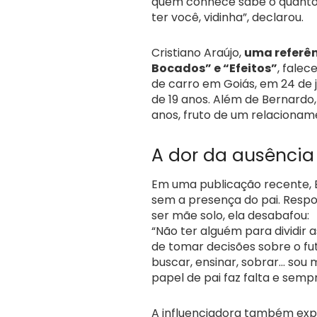
quem conhece sabe o quanto 
ter você, vidinha”, declarou.
Cristiano Araújo,
uma referên
Bocados” e “Efeitos”
, fale
de carro em Goiás, em 24 de 
de 19 anos. Além de Bernardo,
anos, fruto de um relacionam
A dor da ausência
Em uma publicação recente, El
sem a presença do pai. Resp
ser mãe solo, ela desabafou:
“Não ter alguém para dividir 
de tomar decisões sobre o fut
buscar, ensinar, sobrar… sou
papel de pai faz falta e sempr
A influenciadora também expr