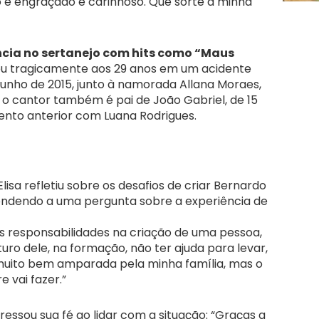
é engraçado e carinhoso. Que sorte a minha
cia no sertanejo com hits como “Maus
ceu tragicamente aos 29 anos em um acidente
junho de 2015, junto à namorada Allana Moraes,
 o cantor também é pai de João Gabriel, de 15
ento anterior com Luana Rodrigues.
isa refletiu sobre os desafios de criar Bernardo
ondendo a uma pergunta sobre a experiência de
as responsabilidades na criação de uma pessoa,
uro dele, na formação, não ter ajuda para levar,
 muito bem amparada pela minha família, mas o
e vai fazer.”
essou sua fé ao lidar com a situação: “Graças a