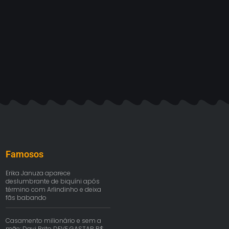
Famosos
Erika Januza aparece
deslumbrante de biquíni após
término com Arlindinho e deixa
fãs babando
Casamento milionário e sem a
mãe: Davi Brito DEVE GASTAR R$