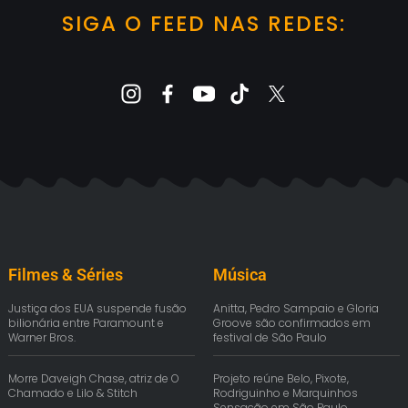
SIGA O FEED NAS REDES:
Filmes & Séries
Música
Justiça dos EUA suspende fusão
Anitta, Pedro Sampaio e Gloria
bilionária entre Paramount e
Groove são confirmados em
Warner Bros.
festival de São Paulo
Morre Daveigh Chase, atriz de O
Projeto reúne Belo, Pixote,
Chamado e Lilo & Stitch
Rodriguinho e Marquinhos
Sensação em São Paulo