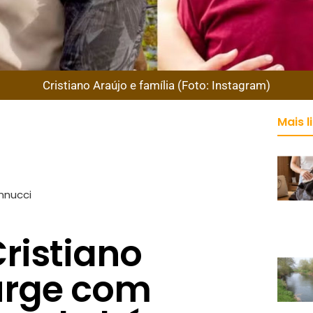
Cristiano Araújo e família (Foto: Instagram)
Mais l
nnucci
Cristiano
urge com