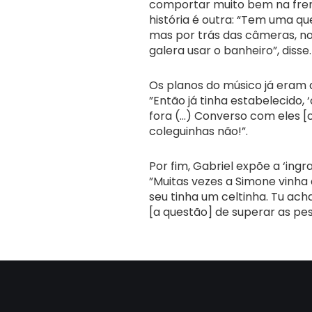
comportar muito bem na fren
história é outra: “Tem uma q
mas por trás das câmeras, nos
galera usar o banheiro”, disse.
Os planos do músico já eram d
”Então já tinha estabelecido,
fora (…) Converso com eles [
coleguinhas não!”.
Por fim, Gabriel expõe a ‘ing
”Muitas vezes a Simone vinha
seu tinha um celtinha. Tu ac
[a questão] de superar as pe