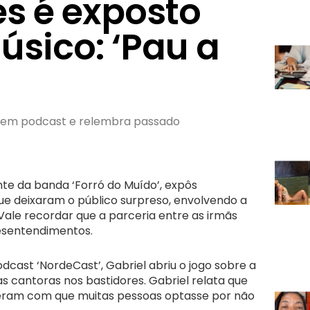
es é exposto
úsico: ‘Pau a
go em podcast e relembra passado
nte da banda ‘Forró do Muído’, expôs
e deixaram o público surpreso, envolvendo a
 Vale recordar que a parceria entre as irmãs
esentendimentos.
cast ‘NordeCast’, Gabriel abriu o jogo sobre a
cantoras nos bastidores. Gabriel relata que
izeram com que muitas pessoas optasse por não