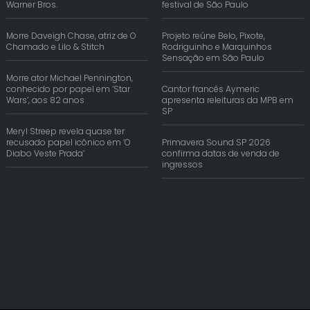
Warner Bros.
festival de São Paulo
Morre Daveigh Chase, atriz de O
Projeto reúne Belo, Pixote,
Chamado e Lilo & Stitch
Rodriguinho e Marquinhos
Sensação em São Paulo
Morre ator Michael Pennington,
conhecido por papel em ‘Star
Cantor francês Aymeric
Wars’, aos 82 anos
apresenta releituras da MPB em
SP
Meryl Streep revela quase ter
recusado papel icônico em ‘O
Primavera Sound SP 2026
Diabo Veste Prada’
confirma datas de venda de
ingressos