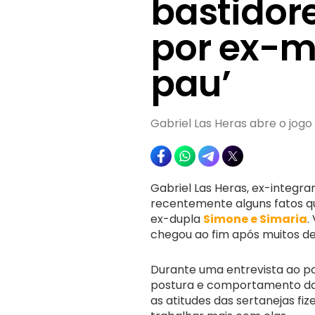
bastidor
por ex-m
pau’
Gabriel Las Heras abre o jo
Gabriel Las Heras, ex-integra
recentemente alguns fatos qu
ex-dupla
Simone e Simaria
.
chegou ao fim após muitos d
Durante uma entrevista ao pod
postura e comportamento das 
as atitudes das sertanejas f