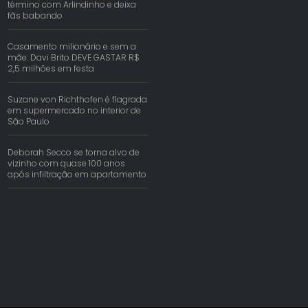
término com Arlindinho e deixa
fãs babando
Casamento milionário e sem a
mãe: Davi Brito DEVE GASTAR R$
2,5 milhões em festa
Suzane von Richthofen é flagrada
em supermercado no interior de
São Paulo
Deborah Secco se torna alvo de
vizinho com quase 100 anos
após infiltração em apartamento