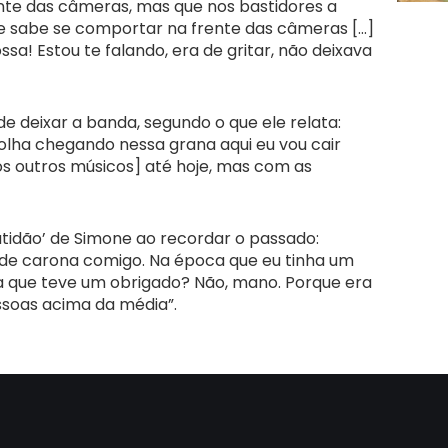
te das câmeras, mas que nos bastidores a
ue sabe se comportar na frente das câmeras […]
sa! Estou te falando, era de gritar, não deixava
e deixar a banda, segundo o que ele relata:
 ‘olha chegando nessa grana aqui eu vou cair
os outros músicos] até hoje, mas com as
ratidão’ de Simone ao recordar o passado:
 de carona comigo. Na época que eu tinha um
ha que teve um obrigado? Não, mano. Porque era
ssoas acima da média”.