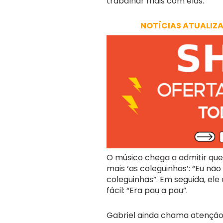
trabalhar mais com elas.
NOTÍCIAS ATUALIZ
O músico chega a admitir qu
mais ‘as coleguinhas’: “Eu n
coleguinhas”. Em seguida, el
fácil: “Era pau a pau”.
Gabriel ainda chama atenção 