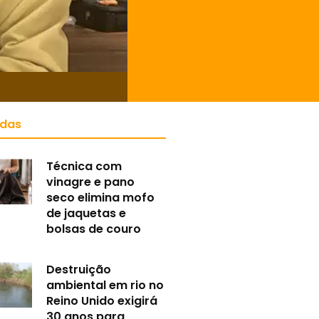
idas
Técnica com
vinagre e pano
seco elimina mofo
de jaquetas e
bolsas de couro
Destruição
ambiental em rio no
Reino Unido exigirá
30 anos para