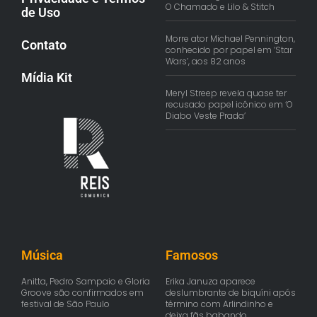
O Chamado e Lilo & Stitch
de Uso
Morre ator Michael Pennington,
Contato
conhecido por papel em ‘Star
Wars’, aos 82 anos
Mídia Kit
Meryl Streep revela quase ter
recusado papel icônico em ‘O
Diabo Veste Prada’
Música
Famosos
Anitta, Pedro Sampaio e Gloria
Erika Januza aparece
Groove são confirmados em
deslumbrante de biquíni após
festival de São Paulo
término com Arlindinho e
deixa fãs babando