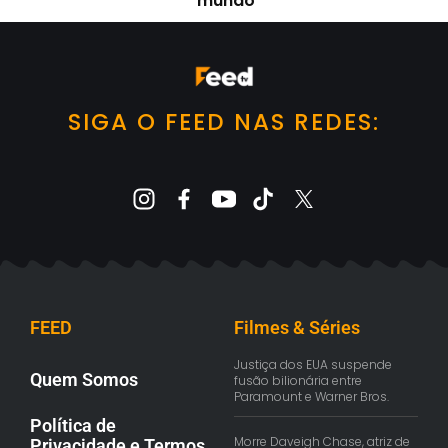
mundo
SIGA O FEED NAS REDES:
FEED
Filmes & Séries
Justiça dos EUA suspende
Quem Somos
fusão bilionária entre
Paramount e Warner Bros.
Política de
Morre Daveigh Chase, atriz de
Privacidade e Termos