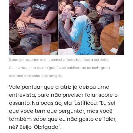
Bruna Marquezine com camiseta “baby tee” dada por João
Guilherme, junto de amigos. Fotos publicadas no Instagram
motrando resenha dos amigos.
Vale pontuar que a atriz já deixou uma
entrevista, para não precisar falar sobre o
assunto. Na ocasião, ela justificou: “Eu sei
que você têm que perguntar, mas você
também sabe que eu não gosto de falar,
né? Beijo. Obrigada”.