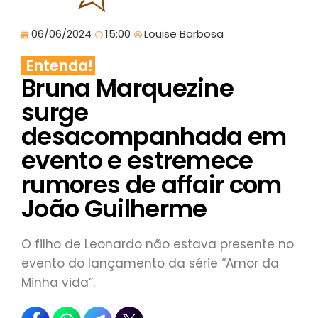
06/06/2024
15:00
Louise Barbosa
Entenda!
Bruna Marquezine
surge
desacompanhada em
evento e estremece
rumores de affair com
João Guilherme
O filho de Leonardo não estava presente no
evento do lançamento da série “Amor da
Minha vida”.