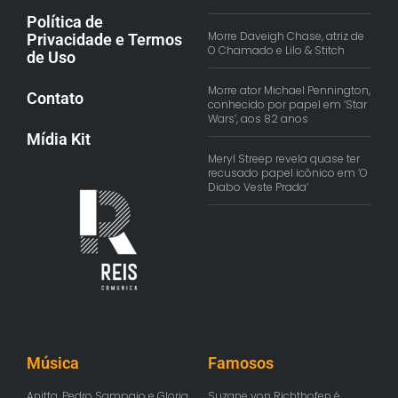
Política de
Morre Daveigh Chase, atriz de
Privacidade e Termos
O Chamado e Lilo & Stitch
de Uso
Morre ator Michael Pennington,
Contato
conhecido por papel em ‘Star
Wars’, aos 82 anos
Mídia Kit
Meryl Streep revela quase ter
recusado papel icônico em ‘O
Diabo Veste Prada’
Música
Famosos
Anitta, Pedro Sampaio e Gloria
Suzane von Richthofen é