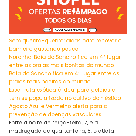
Sem quebra-quebra: dicas para renovar o
banheiro gastando pouco
Noronha: Baía do Sancho fica em 4º lugar
entre as praias mais bonitas do mundo
Baía do Sancho fica em 4º lugar entre as
praias mais bonitas do mundo
Essa fruta exótica é ideal para geleias e
tem se popularizado no cultivo doméstico
Agosto Azul e Vermelho alerta para a
prevenção de doenças vasculares
Entre a noite de terça-feira, 7, e a
madrugada de quarta-feira, 8, o atleta