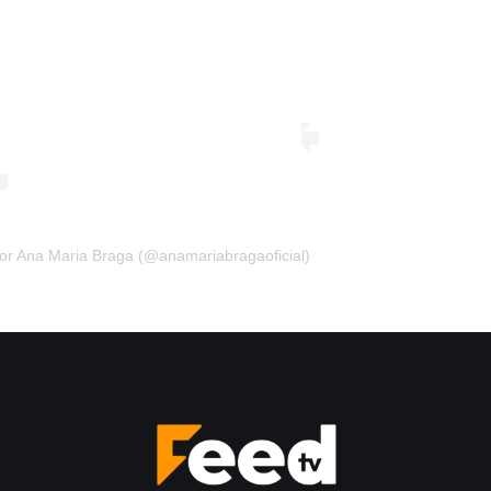
or Ana Maria Braga (@anamariabragaoficial)