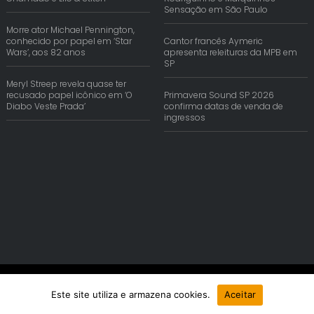
Sensação em São Paulo
Morre ator Michael Pennington,
conhecido por papel em ‘Star
Cantor francês Aymeric
Wars’, aos 82 anos
apresenta releituras da MPB em
SP
Meryl Streep revela quase ter
recusado papel icônico em ‘O
Primavera Sound SP 2026
Diabo Veste Prada’
confirma datas de venda de
ingressos
© Copyright 2026 | Reis Comunica. Todos os Direitos Reservados.
Este site utiliza e armazena cookies.
Aceitar