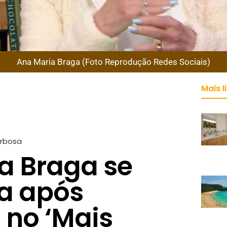
Ana Maria Braga (Foto Reprodução Redes Sociais)
Mais l
arbosa
a Braga se
a após
 no ‘Mais