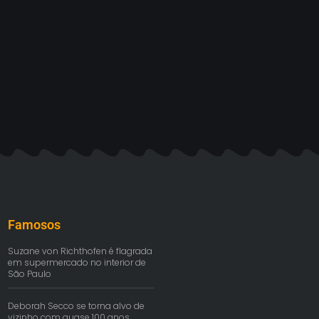
Famosos
Suzane von Richthofen é flagrada
em supermercado no interior de
São Paulo
Deborah Secco se torna alvo de
vizinho com quase 100 anos