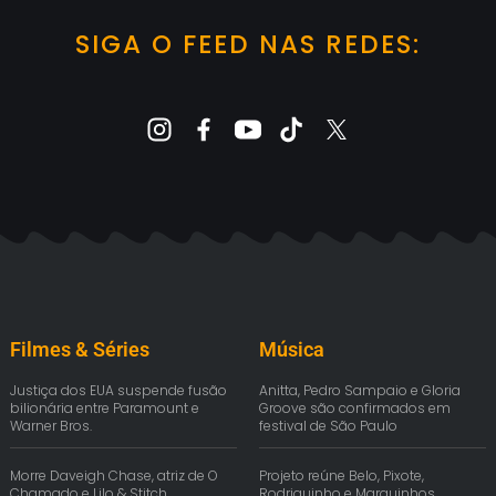
SIGA O FEED NAS REDES:
Filmes & Séries
Música
Justiça dos EUA suspende fusão
Anitta, Pedro Sampaio e Gloria
bilionária entre Paramount e
Groove são confirmados em
Warner Bros.
festival de São Paulo
Morre Daveigh Chase, atriz de O
Projeto reúne Belo, Pixote,
Chamado e Lilo & Stitch
Rodriguinho e Marquinhos