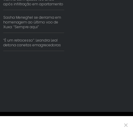
após infiltração em apartamento
Sasha Meneghel se derrama em
homenagem ao último voo de
Xuxa: “Sempre aqui”
“É um retrocesso”: Leandra Leal
detona canetas emagrecedoras